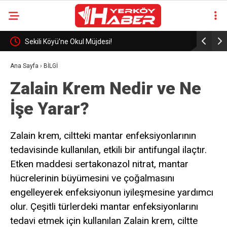
eli
Sekili Köyü’ne Okul Müjdesi!
29 Yıllık 
Ana Sayfa
›
BİLGİ
Zalain Krem Nedir ve Ne
İşe Yarar?
Zalain krem, ciltteki mantar enfeksiyonlarının
tedavisinde kullanılan, etkili bir antifungal ilaçtır.
Etken maddesi sertakonazol nitrat, mantar
hücrelerinin büyümesini ve çoğalmasını
engelleyerek enfeksiyonun iyileşmesine yardımcı
olur. Çeşitli türlerdeki mantar enfeksiyonlarını
tedavi etmek için kullanılan Zalain krem, ciltte