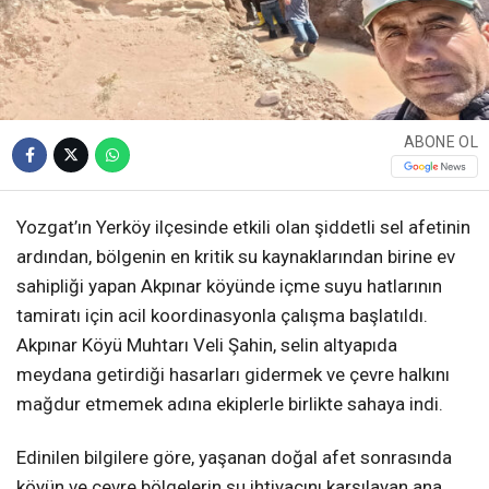
ABONE OL
Yozgat’ın Yerköy ilçesinde etkili olan şiddetli sel afetinin
ardından, bölgenin en kritik su kaynaklarından birine ev
sahipliği yapan Akpınar köyünde içme suyu hatlarının
tamiratı için acil koordinasyonla çalışma başlatıldı.
Akpınar Köyü Muhtarı Veli Şahin, selin altyapıda
meydana getirdiği hasarları gidermek ve çevre halkını
mağdur etmemek adına ekiplerle birlikte sahaya indi.
Edinilen bilgilere göre, yaşanan doğal afet sonrasında
köyün ve çevre bölgelerin su ihtiyacını karşılayan ana