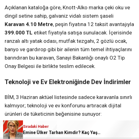
Açıklanan kataloğa göre, Knott-Alko marka çeki oku ve
dingil setine sahip, galvaniz vidalı sistem şaseli
Karavan 4.10 Metre
, peşin fiyatına 12 taksit avantajıyla
399.000 TL
etiket fiyatıyla satışa sunulacak. İçerisinde
ranzalı altı yatak odası, mutfak tezgahı, 2 gözlü ocak,
banyo ve gardırop gibi bir ailenin tüm temel ihtiyaçlarını
barındıran bu karavan, Sanayi Bakanlığı onaylı O2 Tip
Onay Belgesi ile birlikte teslim edilecek.
Teknoloji ve Ev Elektroniğinde Dev İndirimler
BİM, 3 Haziran aktüel listesinde sadece karavanla sınırlı
kalmıyor; teknoloji ve ev konforunu artıracak dijital
ürünleri de tüketicinin beğenisine sunuyor:
Sıradaki Haber
Insta360 Go 3S Aksiyon Kamerası:
Dünyanın
Emine Ülker Tarhan Kimdir? Kaç Yaşında, Nereli?
en küçük aksiyon kameralarından biri olan cihaz,