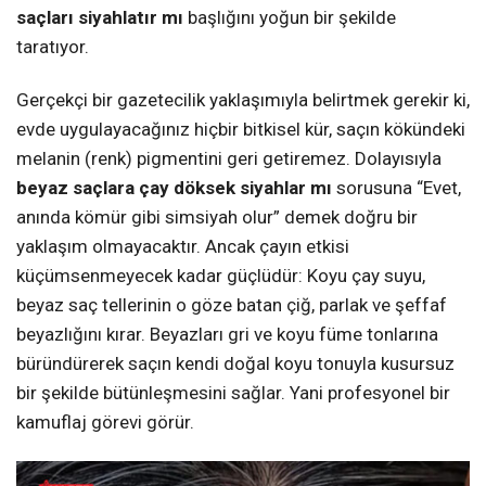
saçları siyahlatır mı
başlığını yoğun bir şekilde
taratıyor.
Gerçekçi bir gazetecilik yaklaşımıyla belirtmek gerekir ki,
evde uygulayacağınız hiçbir bitkisel kür, saçın kökündeki
melanin (renk) pigmentini geri getiremez. Dolayısıyla
beyaz saçlara çay döksek siyahlar mı
sorusuna “Evet,
anında kömür gibi simsiyah olur” demek doğru bir
yaklaşım olmayacaktır. Ancak çayın etkisi
küçümsenmeyecek kadar güçlüdür: Koyu çay suyu,
beyaz saç tellerinin o göze batan çiğ, parlak ve şeffaf
beyazlığını kırar. Beyazları gri ve koyu füme tonlarına
büründürerek saçın kendi doğal koyu tonuyla kusursuz
bir şekilde bütünleşmesini sağlar. Yani profesyonel bir
kamuflaj görevi görür.