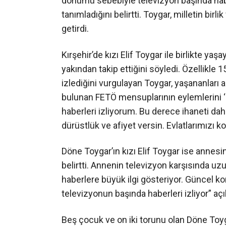
dönümü sebebiyle televizyon başında haberl
tanımladığını belirtti. Toygar, milletin birl
getirdi.
Kırşehir’de kızı Elif Toygar ile birlikte y
yakından takip ettiğini söyledi. Özellikle 1
izlediğini vurgulayan Toygar, yaşananları 
bulunan FETÖ mensuplarının eylemlerini ‘i
haberleri izliyorum. Bu derece ihaneti dah
dürüstlük ve afiyet versin. Evlatlarımızı k
Döne Toygar’ın kızı Elif Toygar ise annesini
belirtti. Annenin televizyon karşısında uz
haberlere büyük ilgi gösteriyor. Güncel kon
televizyonun başında haberleri izliyor” a
Beş çocuk ve on iki torunu olan Döne Toy