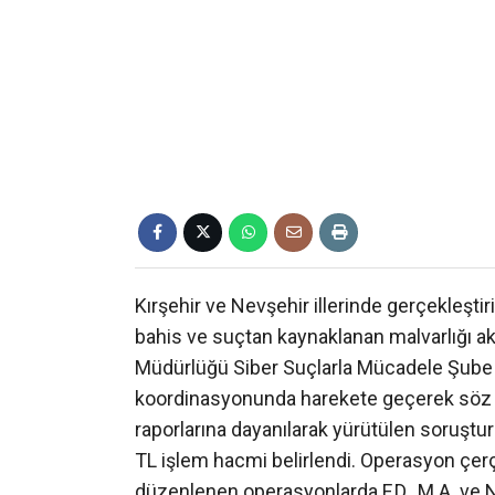
Kırşehir ve Nevşehir illerinde gerçekleştir
bahis ve suçtan kaynaklanan malvarlığı akla
Müdürlüğü Siber Suçlarla Mücadele Şube 
koordinasyonunda harekete geçerek söz ko
raporlarına dayanılarak yürütülen soruşt
TL işlem hacmi belirlendi. Operasyon çer
düzenlenen operasyonlarda F.D., M.A. ve N.