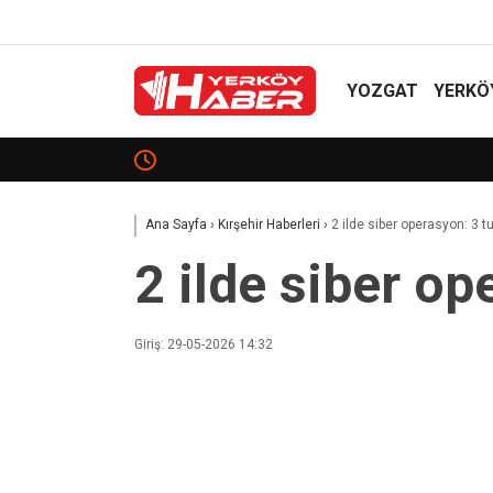
YOZGAT
YERKÖ
Sekili Köyü’ne Okul Müjdesi!
Ana Sayfa
›
Kırşehir Haberleri
›
2 ilde siber operasyon: 3 
2 ilde siber o
Giriş: 29-05-2026 14:32