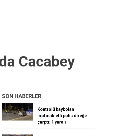
ında Cacabey
SON HABERLER
Kontrolü kaybolan
motosikletli polis direğe
çarptı: 1 yaralı