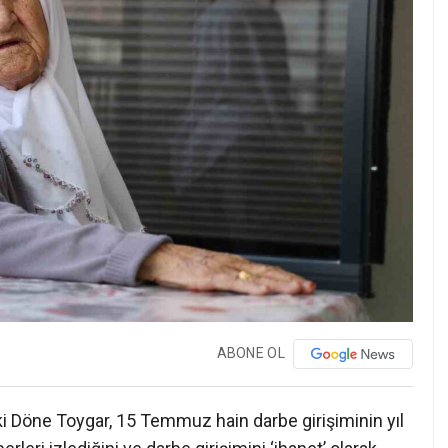
ABONE OL
i Döne Toygar, 15 Temmuz hain darbe girişiminin yıl