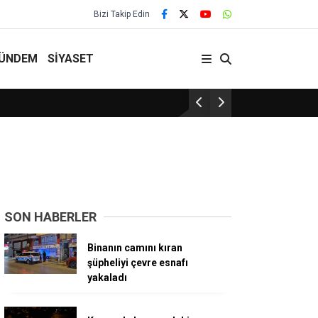
Bizi Takip Edin
ÜNDEM
SİYASET
29 Yıllık Gelenek Sürüyor!
SON HABERLER
Binanın camını kıran
şüpheliyi çevre esnafı
yakaladı