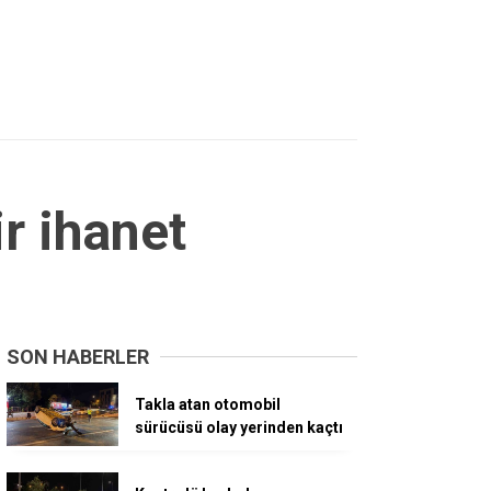
r ihanet
SON HABERLER
Takla atan otomobil
sürücüsü olay yerinden kaçtı