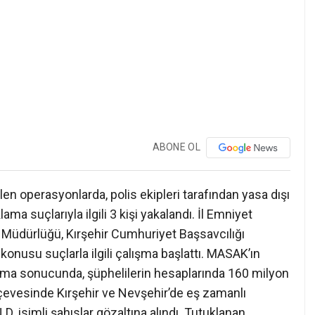
ABONE OL
ilen operasyonlarda, polis ekipleri tarafından yasa dışı
ma suçlarıyla ilgili 3 kişi yakalandı. İl Emniyet
Müdürlüğü, Kırşehir Cumhuriyet Başsavcılığı
nusu suçlarla ilgili çalışma başlattı. MASAK’ın
urma sonucunda, şüphelilerin hesaplarında 160 milyon
çevesinde Kırşehir ve Nevşehir’de eş zamanlı
D. isimli şahıslar gözaltına alındı. Tutuklanan