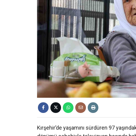
Kırşehir’de yaşamını sürdüren 97 yaşındak