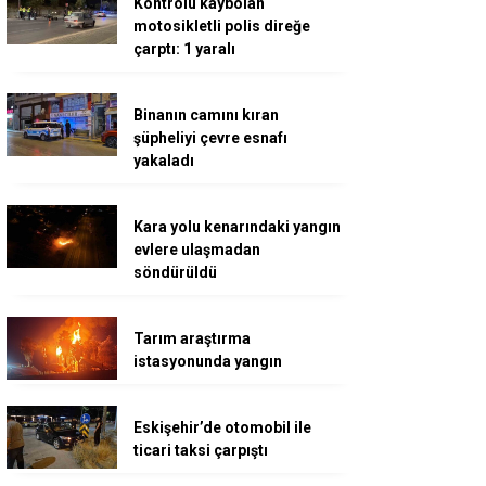
Kontrolü kaybolan
motosikletli polis direğe
çarptı: 1 yaralı
Binanın camını kıran
şüpheliyi çevre esnafı
yakaladı
Kara yolu kenarındaki yangın
evlere ulaşmadan
söndürüldü
Tarım araştırma
istasyonunda yangın
Eskişehir’de otomobil ile
ticari taksi çarpıştı