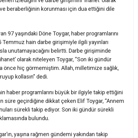
eri izlediğini ve darbe girişimini ‘ihanet’ olarak
ik ve beraberliğinin korunması için dua ettiğini dile
aşayan 97 yaşındaki Döne Toygar, haber programlarını
5 Temmuz hain darbe girişimiyle ilgili yayınları
asla unutamayacağını belirtti. Darbe girişiminde
hanet’ olarak niteleyen Toygar, “Son iki gündür
a önce hiç görmemiştim. Allah, milletimize sağlık,
oruyup kollasın” dedi.
n haber programlarını büyük bir ilgiyle takip ettiğini
un süre geçirdiğine dikkat çeken Elif Toygar, “Annem
uları sürekli takip ediyor. Son iki gündür sürekli
çıklamasında bulundu.
gar’ın, yaşına rağmen gündemi yakından takip