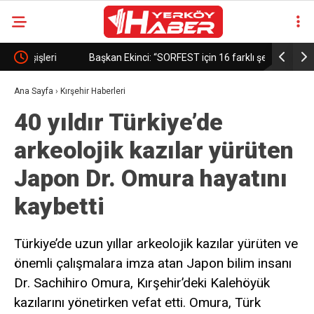
i
Başkan Ekinci: “SORFEST için 16 farklı şehirden
Kırşehir’de
turlar düzenleniyor”
Ana Sayfa
›
Kırşehir Haberleri
40 yıldır Türkiye’de
arkeolojik kazılar yürüten
Japon Dr. Omura hayatını
kaybetti
Türkiye’de uzun yıllar arkeolojik kazılar yürüten ve
önemli çalışmalara imza atan Japon bilim insanı
Dr. Sachihiro Omura, Kırşehir’deki Kalehöyük
kazılarını yönetirken vefat etti. Omura, Türk