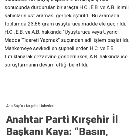
sonucunda durdurulan bir araçta H.C., E.B. ve A.B. isimli
şahısların üst araması gerçekleştirildi. Bu aramada
toplamda 23,66 gram uyuşturucu madde ele geçirildi.
H.C., E.B. ve A.B. hakkında “Uyuşturucu veya Uyarıcı
Madde Ticareti Yapmak” suçundan adli işlem başlatıldı.
Mahkemeye sevkedilen şüphelilerden H.C. ve E.B.
tutuklanarak cezaevine gönderilirken, A.B. hakkında ise
soruşturmanın devam ettiği belirtildi.
Ana Sayfa
›
Kırşehir Haberleri
Anahtar Parti Kırşehir İl
Başkanı Kaya: “Basın,