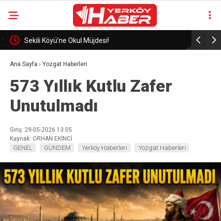
eli
Sekili Köyü’ne Okul Müjdesi!
29 Yıllık 
Ana Sayfa
›
Yozgat Haberleri
573 Yıllık Kutlu Zafer
Unutulmadı
Giriş: 29-05-2026 13:05
Kaynak: ORHAN EKİNCİ
GENEL
GÜNDEM
Yerköy Haberleri
Yozgat Haberleri