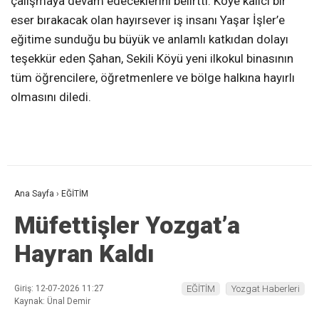
çalışmaya devam edeceklerini belirtti. Köye kalıcı bir
eser bırakacak olan hayırsever iş insanı Yaşar İşler’e
eğitime sunduğu bu büyük ve anlamlı katkıdan dolayı
teşekkür eden Şahan, Sekili Köyü yeni ilkokul binasının
tüm öğrencilere, öğretmenlere ve bölge halkına hayırlı
olmasını diledi.
Ana Sayfa
›
EĞİTİM
Müfettişler Yozgat’a
Hayran Kaldı
Giriş: 12-07-2026 11:27
EĞİTİM
Yozgat Haberleri
Kaynak: Ünal Demir