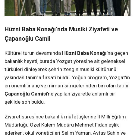
Hüzni Baba Konağı’nda Musiki Ziyafeti ve
Çapanoğlu Camii
Kültürel turun devamında
Hüzni Baba Konağı
’na geçen
bakanlık heyeti, burada Yozgat yöresine ait geleneksel
türküleri dinleyerek şehrin zengin musiki kültürünü
yakından tanıma fırsatı buldu. Yoğun program, Yozgat’ın
en önemli inanç ve mimari simgelerinden biri olan tarihi
Çapanoğlu Camisi
’ne yapılan ziyaretle anlamlı bir
şekilde son buldu.
Ziyaret süresince bakanlık müfettişlerine İl Milli Eğitim
Müdürlüğü Özel Kalem Müdürü Mehmet Fidan eşlik
ederken; okul yöneticileri Selim Yaman, Aytaş Şahin ve