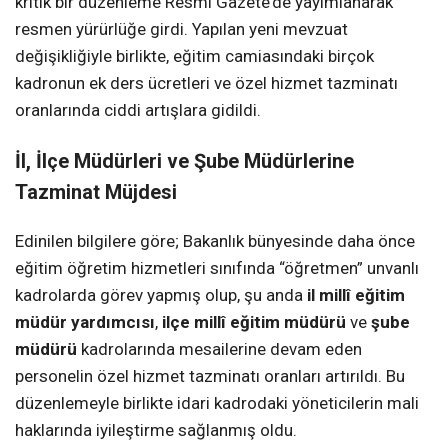
kritik bir düzenleme Resmî Gazete’de yayımlanarak
resmen yürürlüğe girdi. Yapılan yeni mevzuat
değişikliğiyle birlikte, eğitim camiasındaki birçok
kadronun ek ders ücretleri ve özel hizmet tazminatı
oranlarında ciddi artışlara gidildi.
İl, İlçe Müdürleri ve Şube Müdürlerine
Tazminat Müjdesi
Edinilen bilgilere göre; Bakanlık bünyesinde daha önce
eğitim öğretim hizmetleri sınıfında “öğretmen” unvanlı
kadrolarda görev yapmış olup, şu anda
il millî eğitim
müdür yardımcısı
,
ilçe millî eğitim müdürü
ve
şube
müdürü
kadrolarında mesailerine devam eden
personelin özel hizmet tazminatı oranları artırıldı. Bu
düzenlemeyle birlikte idari kadrodaki yöneticilerin mali
haklarında iyileştirme sağlanmış oldu.