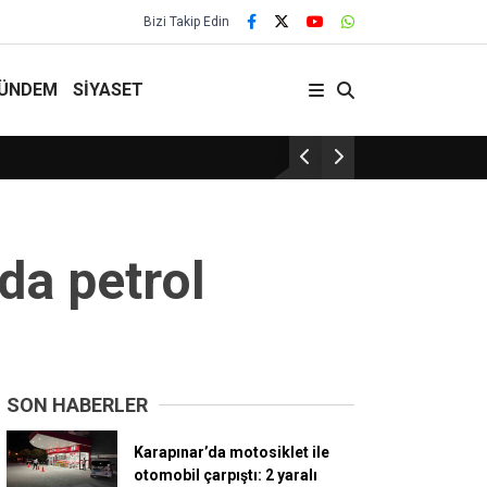
Bizi Takip Edin
ÜNDEM
SİYASET
29 Yıllık Gelenek Sürüyor!
da petrol
SON HABERLER
Karapınar’da motosiklet ile
otomobil çarpıştı: 2 yaralı