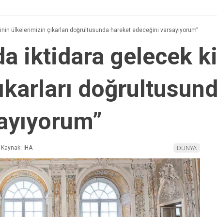
şinin ülkelerimizin çıkarları doğrultusunda hareket edeceğini varsayıyorum”
a iktidara gelecek k
ıkarları doğrultusun
sayıyorum”
Kaynak: İHA
DÜNYA