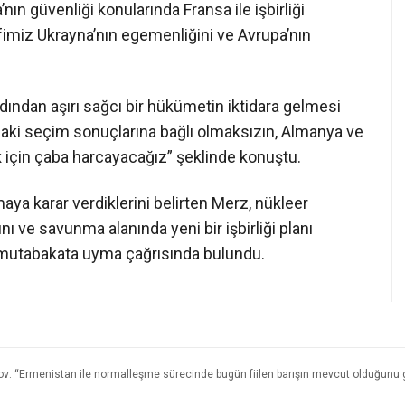
ın güvenliği konularında Fransa ile işbirliği
miz Ukrayna’nın egemenliğini ve Avrupa’nın
dından aşırı sağcı bir hükümetin iktidara gelmesi
daki seçim sonuçlarına bağlı olmaksızın, Almanya ve
ek için çaba harcayacağız” şeklinde konuştu.
ırmaya karar verdiklerini belirten Merz, nükleer
nı ve savunma alanında yeni bir işbirliği planı
’a mutabakata uyma çağrısında bulundu.
v: “Ermenistan ile normalleşme sürecinde bugün fiilen barışın mevcut olduğunu g