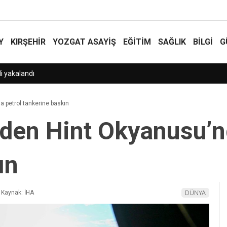
Y
KIRŞEHİR
YOZGAT ASAYIŞ
EĞİTİM
SAĞLIK
BİLGİ
G
 petrol tankerine baskın
den Hint Okyanusu’n
ın
Kaynak: İHA
DÜNYA