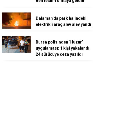
Ben teslim olmaya geldim”
Dalaman’da park halindeki
elektrikli araç alev alev yandı
Bursa polisinden ‘Huzur’
uygulaması: 1 kişi yakalandı,
24 sürücüye ceza yazıldı