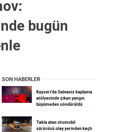
mov:
inde bugün
enle
SON HABERLER
Kayseri’de Galvaniz kaplama
atölyesinde çıkan yangın
büyümeden söndürüldü
Takla atan otomobil
sürücüsü olay yerinden kaçtı