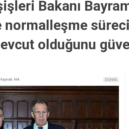
işleri Bakanı Bayra
le normalleşme sürec
 mevcut olduğunu güv
Kaynak: İHA
DÜNYA