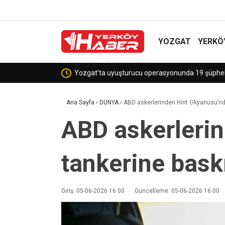
YOZGAT
YERKÖ
Sekili Köyü’ne Okul Müjdesi!
Ana Sayfa
›
DÜNYA
›
ABD askerlerinden Hint Okyanusu’nda
ABD askerlerin
tankerine bask
Giriş: 05-06-2026 16:00
Güncelleme: 05-06-2026 16:00