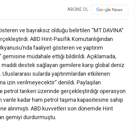
ABONE OL
gösteren ve bayraksız olduğu belirtilen “MT DAVINA”
n gerçekleştirdi. ABD Hint-Pasifik Komutanlığından
 Okyanusu’nda faaliyet gösteren ve yaptırım
 gemisine müdahale ettiği bildirildi. Açıklamada,
’a maddi destek sağlayan gemilere karşı global deniz
 Uluslararası sularda yaptırımlardan etkilenen
 izin verilmeyecektir” denildi. Paylaşılan
le petrol tankeri üzerinde gerçekleştirdiği operasyon
yon varile kadar ham petrol taşıma kapasitesine sahip
sine alınmıştı. ABD kuvvetleri son dönemde Hint
yan gemiyi durdurmuştu.