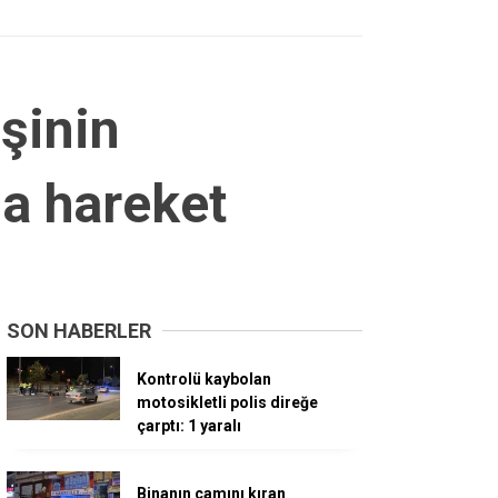
işinin
da hareket
SON HABERLER
Kontrolü kaybolan
motosikletli polis direğe
çarptı: 1 yaralı
Binanın camını kıran