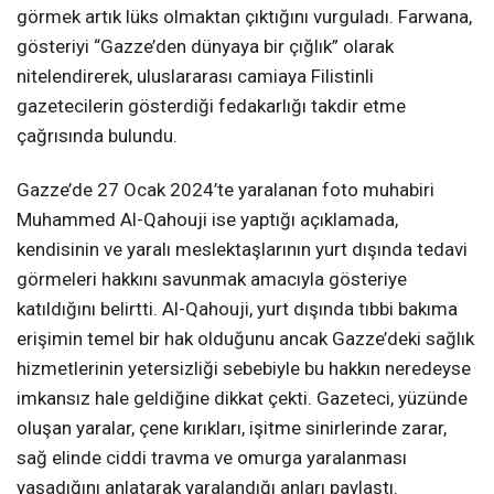
görmek artık lüks olmaktan çıktığını vurguladı. Farwana,
gösteriyi “Gazze’den dünyaya bir çığlık” olarak
nitelendirerek, uluslararası camiaya Filistinli
gazetecilerin gösterdiği fedakarlığı takdir etme
çağrısında bulundu.
Gazze’de 27 Ocak 2024’te yaralanan foto muhabiri
Muhammed Al-Qahouji ise yaptığı açıklamada,
kendisinin ve yaralı meslektaşlarının yurt dışında tedavi
görmeleri hakkını savunmak amacıyla gösteriye
katıldığını belirtti. Al-Qahouji, yurt dışında tıbbi bakıma
erişimin temel bir hak olduğunu ancak Gazze’deki sağlık
hizmetlerinin yetersizliği sebebiyle bu hakkın neredeyse
imkansız hale geldiğine dikkat çekti. Gazeteci, yüzünde
oluşan yaralar, çene kırıkları, işitme sinirlerinde zarar,
sağ elinde ciddi travma ve omurga yaralanması
yaşadığını anlatarak yaralandığı anları paylaştı.