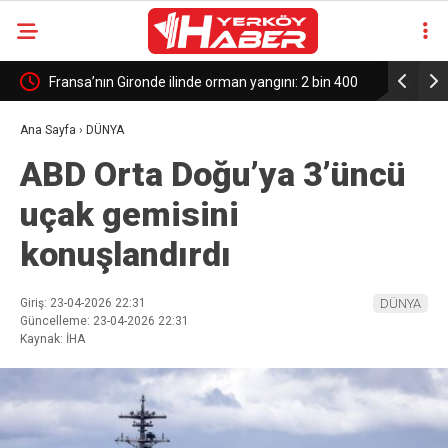
Fransa’nın Gironde ilinde orman yangını: 2 bin 400
Hacı Adayl
hektarlık alan kül oldu
Başlıyor!
Ana Sayfa
›
DÜNYA
ABD Orta Doğu’ya 3’üncü
uçak gemisini
konuşlandırdı
Giriş: 23-04-2026 22:31
DÜNYA
Güncelleme: 23-04-2026 22:31
Kaynak: İHA