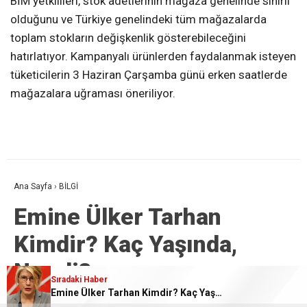
BİM yetkilileri, stok adetlerinin mağaza genelinde sınırlı
olduğunu ve Türkiye genelindeki tüm mağazalarda
toplam stokların değişkenlik gösterebileceğini
hatırlatıyor. Kampanyalı ürünlerden faydalanmak isteyen
tüketicilerin 3 Haziran Çarşamba günü erken saatlerde
mağazalara uğraması öneriliyor.
Ana Sayfa
›
BİLGİ
Emine Ülker Tarhan
Kimdir? Kaç Yaşında,
Nereli?
Sıradaki Haber
Emine Ülker Tarhan Kimdir? Kaç Yaşında, Nereli?
Giriş: 24-03-2026 14:16
BİLGİ