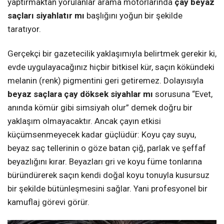
yaptırmaktan yorulanlar arama motorlarında
çay beyaz
saçları siyahlatır mı
başlığını yoğun bir şekilde
taratıyor.
Gerçekçi bir gazetecilik yaklaşımıyla belirtmek gerekir ki,
evde uygulayacağınız hiçbir bitkisel kür, saçın kökündeki
melanin (renk) pigmentini geri getiremez. Dolayısıyla
beyaz saçlara çay döksek siyahlar mı
sorusuna “Evet,
anında kömür gibi simsiyah olur” demek doğru bir
yaklaşım olmayacaktır. Ancak çayın etkisi
küçümsenmeyecek kadar güçlüdür: Koyu çay suyu,
beyaz saç tellerinin o göze batan çiğ, parlak ve şeffaf
beyazlığını kırar. Beyazları gri ve koyu füme tonlarına
büründürerek saçın kendi doğal koyu tonuyla kusursuz
bir şekilde bütünleşmesini sağlar. Yani profesyonel bir
kamuflaj görevi görür.