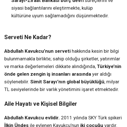
Sarayı-Ziraat Bankası borç devri
süreçlerini ve
siyasi bağlantılarını eleştirmekte, kulüp
kültürüne uyum sağlamadığını düşünmektedir.
Serveti Ne Kadar?
Abdullah Kavukcu’nun serveti
hakkında kesin bir bilgi
bulunmamakla birlikte; sahip olduğu şirketler, yatırımlar
ve marka değerlemeleri dikkate alındığında,
Türkiye’nin
önde gelen zengin iş insanları arasında
yer aldığı
söylenebilir.
Simit Sarayı’nın global büyüklüğü
, milyar
TL seviyelerinde bir varlık yönetimini işaret etmektedir.
Aile Hayatı ve Kişisel Bilgiler
Abdullah Kavukcu evlidir.
2011 yılında SKY Türk spikeri
İlkin Ündeş
ile evlenen Kavukcu’nun
iki çocuğu
vardır.