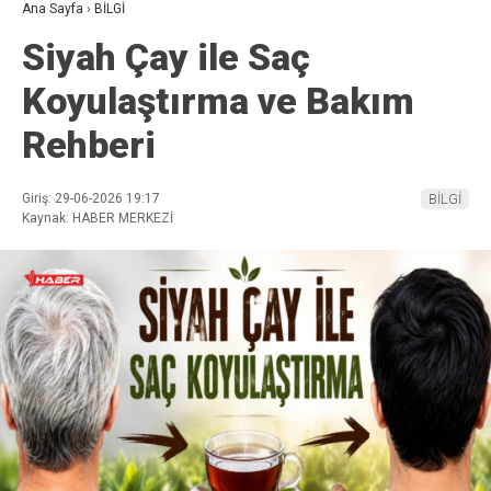
Ana Sayfa
›
BİLGİ
Siyah Çay ile Saç
Koyulaştırma ve Bakım
Rehberi
Giriş: 29-06-2026 19:17
BİLGİ
Kaynak: HABER MERKEZİ