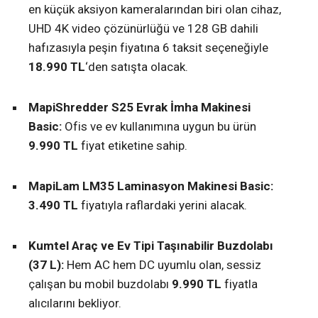
en küçük aksiyon kameralarından biri olan cihaz,
UHD 4K video çözünürlüğü ve 128 GB dahili
hafızasıyla peşin fiyatına 6 taksit seçeneğiyle
18.990 TL
‘den satışta olacak.
MapiShredder S25 Evrak İmha Makinesi
Basic:
Ofis ve ev kullanımına uygun bu ürün
9.990 TL
fiyat etiketine sahip.
MapiLam LM35 Laminasyon Makinesi Basic:
3.490 TL
fiyatıyla raflardaki yerini alacak.
Kumtel Araç ve Ev Tipi Taşınabilir Buzdolabı
(37 L):
Hem AC hem DC uyumlu olan, sessiz
çalışan bu mobil buzdolabı
9.990 TL
fiyatla
alıcılarını bekliyor.