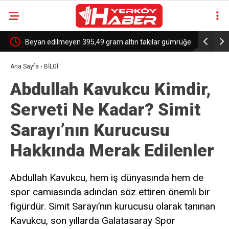
e
Beyan edilmeyen 395,49 gram altın takılar gümrüğe
Trump’tan
takıldı
Kanada’ya 
Ana Sayfa
›
BİLGİ
Abdullah Kavukcu Kimdir,
Serveti Ne Kadar? Simit
Sarayı’nın Kurucusu
Hakkında Merak Edilenler
Abdullah Kavukcu, hem iş dünyasında hem de
spor camiasında adından söz ettiren önemli bir
figürdür. Simit Sarayı’nın kurucusu olarak tanınan
Kavukcu, son yıllarda Galatasaray Spor