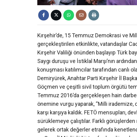
Kırşehir’de, 15 Temmuz Demokrasi ve Mil
gerçekleştirilen etkinlikte, vatandaşlar C
Kırşehir Valiliği önünden başlayıp Türk b
Saygı duruşu ve İstiklal Marşı’nın ardınd
konuşması katılımcılar tarafından canlı ol
Demiryürek, Anahtar Parti Kırşehir İl Ba
Göçmen ve çeşitli sivil toplum örgütü temsi
Temmuz 2016’da gerçekleşen hain darbe giri
önemine vurgu yaparak, “Milli irademize, d
karşı karşıya kaldık. FETÖ mensupları, dev
sürüklemeye çalıştılar. Farklı görüşlerden 
gelerek ortak değerler etrafında kenetlend