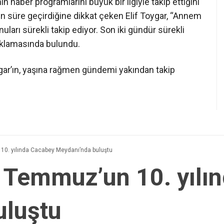
n haber programlarını büyük bir ilgiyle takip ettiğini
un süre geçirdiğine dikkat çeken Elif Toygar, “Annem
uları sürekli takip ediyor. Son iki gündür sürekli
çıklamasında bulundu.
gar’ın, yaşına rağmen gündemi yakından takip
 10. yılında Cacabey Meydanı’nda buluştu
15 Temmuz’un 10. yıl
uluştu