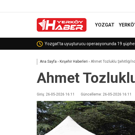
YOZGAT
YERKÖ
Sekili Köyü’ne Okul Müjdesi!
Ana Sayfa
›
Kırşehir Haberleri
›
Ahmet Tozluklu Şehitliği’
Ahmet Tozluklu
Giriş: 26-05-2026 16:11
Güncelleme: 26-05-2026 16:11