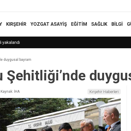
Y
KIRŞEHİR
YOZGAT ASAYIŞ
EĞİTİM
SAĞLIK
BİLGİ
G
nde duygusal bayram
 Şehitliği’nde duyg
Kaynak: İHA
Kırşehir Haberleri