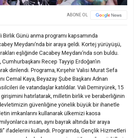
ABONE OL
li Birlik Günü anma programı kapsamında
acabey Meydanı’nda bir araya geldi. Kortej yürüyüşü,
ayrakları eşliğinde Cacabey Meydanı’nda son buldu.
an, Cumhurbaşkanı Recep Tayyip Erdoğan’ın
arak dinlendi. Programa, Kırşehir Valisi Murat Sefa
şkanı Cemal Kaya, Beyazay Şube Başkanı Adnan
lcileri ile vatandaşlar katıldılar. Vali Demiryürek, 15
şimini hatırlatarak, milletin birlik ve beraberliğinin
evletimizin güvenliğine yönelik büyük bir ihanetle
letin imkanlarını kullanarak ülkemizi kaosa
milyonlarca insan, aynı bayrak altında bir araya
i” ifadelerini kullandı. Programda, Gençlik Hizmetleri