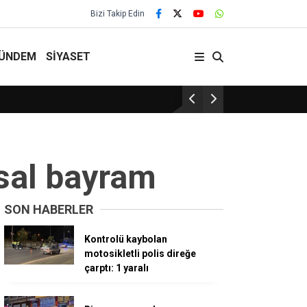
Bizi Takip Edin
ÜNDEM
SİYASET
29 Yıllık Gelenek Sürüyor!
usal bayram
SON HABERLER
Kontrolü kaybolan
motosikletli polis direğe
çarptı: 1 yaralı