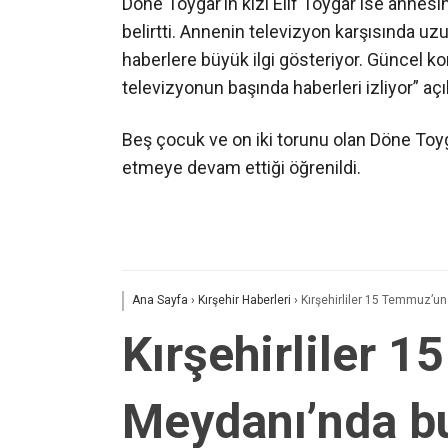
Döne Toygar’ın kızı Elif Toygar ise annesini
belirtti. Annenin televizyon karşısında uz
haberlere büyük ilgi gösteriyor. Güncel kon
televizyonun başında haberleri izliyor” a
Beş çocuk ve on iki torunu olan Döne Toy
etmeye devam ettiği öğrenildi.
Ana Sayfa
›
Kırşehir Haberleri
›
Kırşehirliler 15 Temmuz’un
Kırşehirliler 
Meydanı’nda b