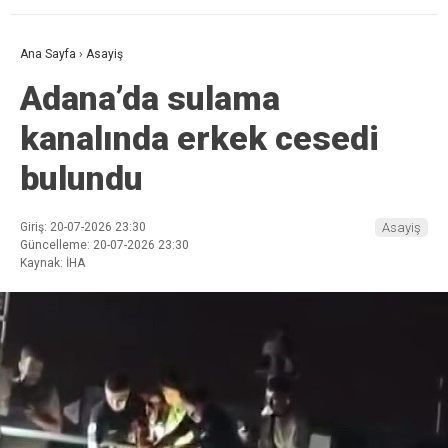
Ana Sayfa
›
Asayiş
Adana’da sulama
kanalında erkek cesedi
bulundu
Giriş: 20-07-2026 23:30
Asayiş
Güncelleme: 20-07-2026 23:30
Kaynak: İHA