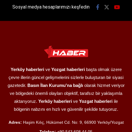
Sosyal medya hesaplarımızı keşfedin
Yerköy haberleri
ve
Yozgat haberleri
başta olmak üzere
çevre illerin güncel gelişmelerini sizlerle buluşturan bir siyasi
gazetedir.
Basın İlan Kurumu'na bağlı
olarak hizmet veriyor
ve bölgedeki önemli olayları objektif, tarafsız bir yaklaşımla
aktarıyoruz.
Yerköy haberleri
ve
Yozgat haberleri
ile
bölgenin nabzını en hızlı ve güvenilir şekilde tutuyoruz.
Adres:
Haşim Kılıç, Hükümet Cd. No: 9, 66900 Yerköy/Yozgat
Telefon:
+90 543 608 44 05