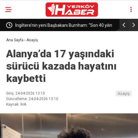
İngiltere’nin yeni Başbakanı Burnham: “Son 40 yılın
Çiçekdağı’
en büyük değişikliklerini hayata geçireceğiz”
Ana Sayfa
›
Asayiş
Alanya’da 17 yaşındaki
sürücü kazada hayatını
kaybetti
Giriş: 24-04-2026 13:10
Asayiş
Güncelleme: 24-04-2026 13:10
Kaynak: İHA