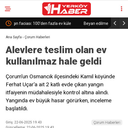
v küle
Beyan edilmeyen 395,49 gram altın takılar gümrüğe
Trum
takıldı
Kanad
Ana Sayfa
›
Çorum Haberleri
Alevlere teslim olan ev
kullanılmaz hale geldi
Çorum’un Osmancık ilçesindeki Kamil köyünde
Ferhat Uçar’a ait 2 katlı evde çıkan yangın
itfaiyenin müdahalesiyle kontrol altına alındı.
Yangında ev büyük hasar görürken, inceleme
başlatıldı.
Giriş: 22-06-2025 19:43
Çorum Haberleri
Güncelleme: 22-06-2025 19:43