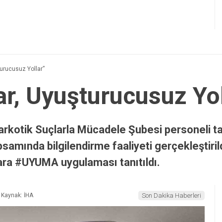
şturucusuz Yollar”
lar, Uyuşturucusuz Yo
rkotik Suçlarla Mücadele Şubesi personeli tara
samında bilgilendirme faaliyeti gerçekleştiri
şlara #UYUMA uygulaması tanıtıldı.
Kaynak: İHA
Son Dakika Haberleri