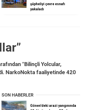
şüpheliyi çevre esnafı
yakaladı
llar”
fından “Bilinçli Yolcular,
ldi. NarkoNokta faaliyetinde 420
SON HABERLER
Gönen’deki arazi yangınında