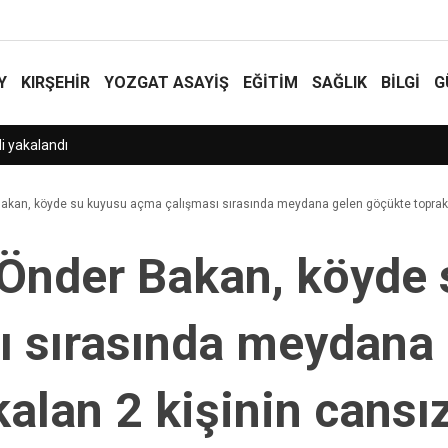
Y
KIRŞEHİR
YOZGAT ASAYIŞ
EĞİTİM
SAĞLIK
BİLGİ
G
i!
kan, köyde su kuyusu açma çalışması sırasında meydana gelen göçükte toprak alt
 Önder Bakan, köyde 
ı sırasında meydana
kalan 2 kişinin cansı