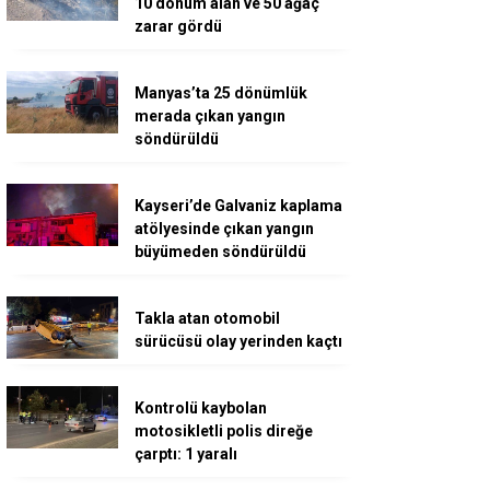
10 dönüm alan ve 50 ağaç
zarar gördü
Manyas’ta 25 dönümlük
merada çıkan yangın
söndürüldü
Kayseri’de Galvaniz kaplama
atölyesinde çıkan yangın
büyümeden söndürüldü
Takla atan otomobil
sürücüsü olay yerinden kaçtı
Kontrolü kaybolan
motosikletli polis direğe
çarptı: 1 yaralı