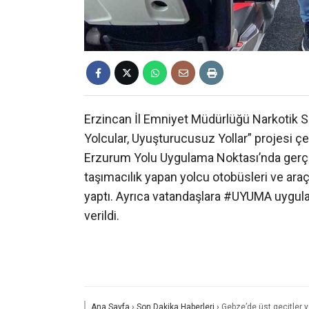
Erzincan İl Emniyet Müdürlüğü Narkotik S
Yolcular, Uyuşturucusuz Yollar” projesi çe
Erzurum Yolu Uygulama Noktası’nda gerçek
taşımacılık yapan yolcu otobüsleri ve ara
yaptı. Ayrıca vatandaşlara #UYUMA uygulam
verildi.
Ana Sayfa
›
Son Dakika Haberleri
›
Gebze’de üst geçitler y