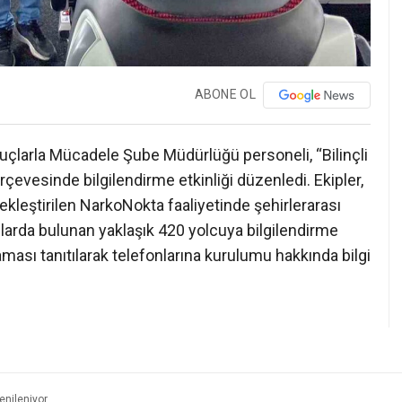
ABONE OL
uçlarla Mücadele Şube Müdürlüğü personeli, “Bilinçli
rçevesinde bilgilendirme etkinliği düzenledi. Ekipler,
leştirilen NarkoNokta faaliyetinde şehirlerarası
çlarda bulunan yaklaşık 420 yolcuya bilgilendirme
ası tanıtılarak telefonlarına kurulumu hakkında bilgi
enileniyor