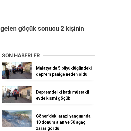
gelen göçük sonucu 2 kişinin
SON HABERLER
Malatya’da 5 büyüklüğündeki
deprem paniğe neden oldu
Depremde iki katlı müstakil
evde kısmi göçük
Gönen’deki arazi yangınında
10 dönüm alan ve 50 ağaç
zarar gördü