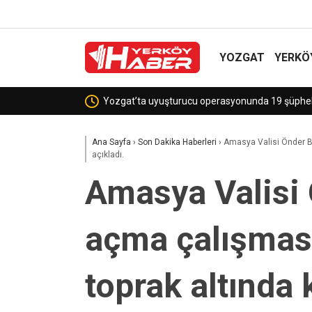
YOZGAT
YERKÖ
Sekili Köyü’ne Okul Müjdes
Ana Sayfa
›
Son Dakika Haberleri
›
Amasya Valisi Önder Ba
açıkladı.
Amasya Valisi
açma çalışmas
toprak altında 