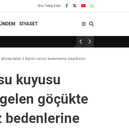
Bizi Takip Edin
ÜNDEM
SİYASET
29 Yıllık Gelenek Sürüy
ında kalan 2 kişinin cansız bedenlerine ulaştıklarını
su kuyusu
 gelen göçükte
z bedenlerine