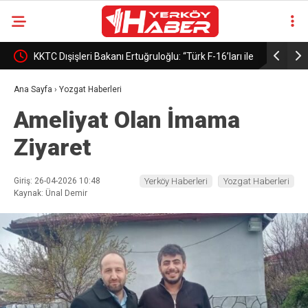
KKTC Dışişleri Bakanı Ertuğruloğlu: “Türk F-16’ları ile
Merz: “Fra
büyük gurur duyuyoruz”
ülkelerimi
Ana Sayfa
›
Yozgat Haberleri
Ameliyat Olan İmama
edeceğini
Ziyaret
Giriş: 26-04-2026 10:48
Yerköy Haberleri
Yozgat Haberleri
Kaynak: Ünal Demir