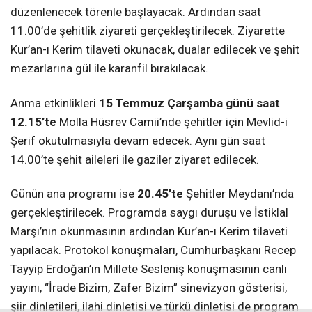
düzenlenecek törenle başlayacak. Ardından saat
11.00’de şehitlik ziyareti gerçekleştirilecek. Ziyarette
Kur’an-ı Kerim tilaveti okunacak, dualar edilecek ve şehit
mezarlarına gül ile karanfil bırakılacak.
Anma etkinlikleri
15 Temmuz Çarşamba günü saat
12.15’te
Molla Hüsrev Camii’nde şehitler için Mevlid-i
Şerif okutulmasıyla devam edecek. Aynı gün saat
14.00’te şehit aileleri ile gaziler ziyaret edilecek.
Günün ana programı ise
20.45’te
Şehitler Meydanı’nda
gerçekleştirilecek. Programda saygı duruşu ve İstiklal
Marşı’nın okunmasının ardından Kur’an-ı Kerim tilaveti
yapılacak. Protokol konuşmaları, Cumhurbaşkanı Recep
Tayyip Erdoğan’ın Millete Sesleniş konuşmasının canlı
yayını, “İrade Bizim, Zafer Bizim” sinevizyon gösterisi,
şiir dinletileri, ilahi dinletisi ve türkü dinletisi de program