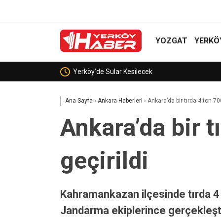
YOZGAT
YERKÖ
İngiltere’nin yeni Başbakanı Burnham: “S
Ana Sayfa
›
Ankara Haberleri
›
Ankara’da bir tırda 4 ton 70
Ankara’da bir t
geçirildi
Kahramankazan ilçesinde tırda 4 
Jandarma ekiplerince gerçekleştiri