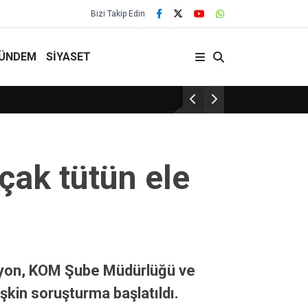
Bizi Takip Edin
ÜNDEM
SİYASET
Çiçekdağı’nda 3 Gün 3 Gece Festival
açak tütün ele
asyon, KOM Şube Müdürlüğü ve
işkin soruşturma başlatıldı.