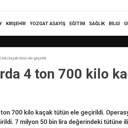
Y
KIRŞEHİR
YOZGAT ASAYIŞ
EĞİTİM
SAĞLIK
BİLGİ
G
on 40 yılın en büyük değişikliklerini hayata geçireceğiz”
0 kilo kaçak tütün ele geçirildi
ırda 4 ton 700 kilo k
ton 700 kilo kaçak tütün ele geçirildi. Oper
ldi. 7 milyon 50 bin lira değerindeki tütüne il