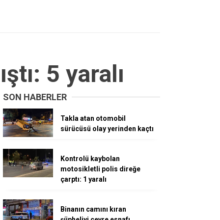
tı: 5 yaralı
SON HABERLER
Takla atan otomobil
sürücüsü olay yerinden kaçtı
Kontrolü kaybolan
motosikletli polis direğe
çarptı: 1 yaralı
Binanın camını kıran
şüpheliyi çevre esnafı