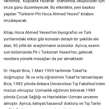
tarihinde, “Kuşlukta Yazarlar” standında, okuyucuları için
imza günü düzenleyecek. Bu etkinlikte, yeni baskısı
yapılan “Türklerin Pîri Hoca Ahmed Yesevî” kitabını
imzalayacak.
Kitap, Hoca Ahmed Yesevî’nin biyografisi ve Türk
yurtlarındaki etkisi gibi konuları detaylı bir şekilde ele
alan, 30 yıllık bir araştırmanın ürünüdür. Ayrıca, eserin
son bölümünde Pîr-i Türkistan Yesevî’nin, gelecek
nesillere yönelik mesajları da yer almaktadır.
Dr. Hayati Bice, 1 Mart 1959 tarihinde Tokat’ta
doğmuştur. İlk ve orta öğrenimini Tokat’ta tamamlayan
Bice, 1982 yılında Ankara Üniversitesi Tıp Fakültesi’nden
mezun olmuştur. Uzmanlık eğitimini bitirerek 1989
yılında Çocuk Sağlığı ve Hastalıkları Uzmanı unvanını
almıştır. Ayrıca, ilahiyat/tasavvuf doktoru ve Tıp Tarihi