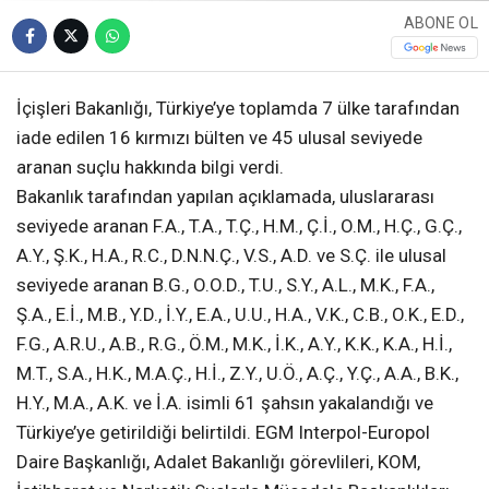
ABONE OL
İçişleri Bakanlığı, Türkiye’ye toplamda 7 ülke tarafından
iade edilen 16 kırmızı bülten ve 45 ulusal seviyede
aranan suçlu hakkında bilgi verdi.
Bakanlık tarafından yapılan açıklamada, uluslararası
seviyede aranan F.A., T.A., T.Ç., H.M., Ç.İ., O.M., H.Ç., G.Ç.,
A.Y., Ş.K., H.A., R.C., D.N.N.Ç., V.S., A.D. ve S.Ç. ile ulusal
seviyede aranan B.G., O.O.D., T.U., S.Y., A.L., M.K., F.A.,
Ş.A., E.İ., M.B., Y.D., İ.Y., E.A., U.U., H.A., V.K., C.B., O.K., E.D.,
F.G., A.R.U., A.B., R.G., Ö.M., M.K., İ.K., A.Y., K.K., K.A., H.İ.,
M.T., S.A., H.K., M.A.Ç., H.İ., Z.Y., U.Ö., A.Ç., Y.Ç., A.A., B.K.,
H.Y., M.A., A.K. ve İ.A. isimli 61 şahsın yakalandığı ve
Türkiye’ye getirildiği belirtildi. EGM Interpol-Europol
Daire Başkanlığı, Adalet Bakanlığı görevlileri, KOM,