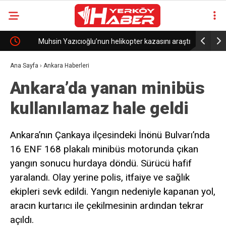
Muhsin Yazıcıoğlu’nun helikopter kazasını araştıran
Zeki Çelik 
Alman uzmanının tehdit edildiği iddiası
Ana Sayfa
›
Ankara Haberleri
Ankara’da yanan minibüs
kullanılamaz hale geldi
Ankara’nın Çankaya ilçesindeki İnönü Bulvarı’nda
16 ENF 168 plakalı minibüs motorunda çıkan
yangın sonucu hurdaya döndü. Sürücü hafif
yaralandı. Olay yerine polis, itfaiye ve sağlık
ekipleri sevk edildi. Yangın nedeniyle kapanan yol,
aracın kurtarıcı ile çekilmesinin ardından tekrar
açıldı.