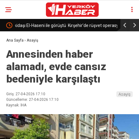
e görüştü
Kırşehir’de rüşvet operasyonu: 2 tutuklama
Çamlık Mi
Ana Sayfa
›
Asayiş
Annesinden haber
alamadı, evde cansız
bedeniyle karşılaştı
Giriş: 27-04-2026 17:10
Asayiş
Güncelleme: 27-04-2026 17:10
Kaynak: İHA