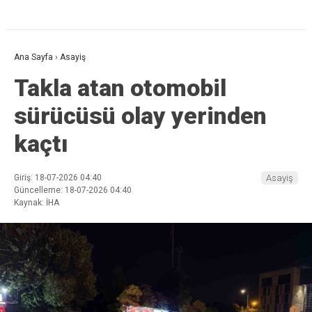
Ana Sayfa
›
Asayiş
Takla atan otomobil
sürücüsü olay yerinden
kaçtı
Giriş: 18-07-2026 04:40
Asayiş
Güncelleme: 18-07-2026 04:40
Kaynak: İHA