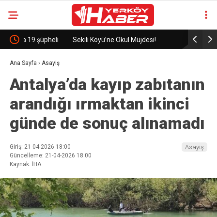
eli
Sekili Köyü’ne Okul Müjdesi!
29 Yıllık 
Ana Sayfa
›
Asayiş
Antalya’da kayıp zabıtanın
arandığı ırmaktan ikinci
günde de sonuç alınamadı
Giriş: 21-04-2026 18:00
Asayiş
Güncelleme: 21-04-2026 18:00
Kaynak: İHA