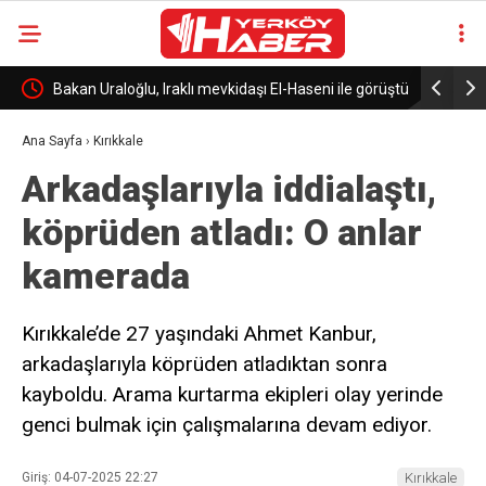
n
Bakan Uraloğlu, Iraklı mevkidaşı El-Haseni ile görüştü
Kırşehir’d
Ana Sayfa
›
Kırıkkale
Arkadaşlarıyla iddialaştı,
köprüden atladı: O anlar
kamerada
Kırıkkale’de 27 yaşındaki Ahmet Kanbur,
arkadaşlarıyla köprüden atladıktan sonra
kayboldu. Arama kurtarma ekipleri olay yerinde
genci bulmak için çalışmalarına devam ediyor.
Giriş: 04-07-2025 22:27
Kırıkkale