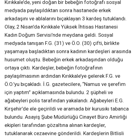
Kırıkkale’de, yeni doğan bir bebeğin fotoğrafı sosyal
medyada paylaşıldıktan sonra hastanede erkek
arkadaşını ve ablalarını bıçaklayan 3 kardeş tutuklandı.
Olay, 2 Nisan’da Kırıkkale Yüksek İhtisas Hastanesi
Kadın Doğum Servisi’nde meydana geldi. Sosyal
medyada tanışan F.G. (31) ve Ö.O. (30) çifti, birlikte
yaşamaya başladıktan sonra kadının kardeşleri arasında
husumet oluştu. Bebeğin erkek arkadaşından olduğu
ortaya çıktı. Kardeşler, bebeğin fotoğrafının
paylaşılmasının ardından Kırıkkale’ye gelerek F.G. ve
Ö.O.’yu bıçakladı. İ.G. gazetecilere, “Namus ve şerefim
için yaptım” açıklamasında bulundu. 2 şüpheli ve
ağabeyleri polis tarafından yakalandı. Ağabeyleri E.G.
Kırşehir’de ele geçirildi ve aramada bir kurusıkı tabanca
bulundu. Asayiş Şube Müdürlüğü Cinayet Büro Amirliği
ekipleri tarafından gözaltına alınan kardeşler,
tutuklanarak cezaevine gönderildi. Kardeşlerin Bitlisli