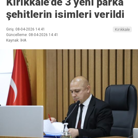
Kırıkkale’de 3 yeni parka
şehitlerin isimleri verildi
Giriş: 08-04-2026 14:41
Kırıkkale
Güncelleme: 08-04-2026 14:41
Kaynak: İHA