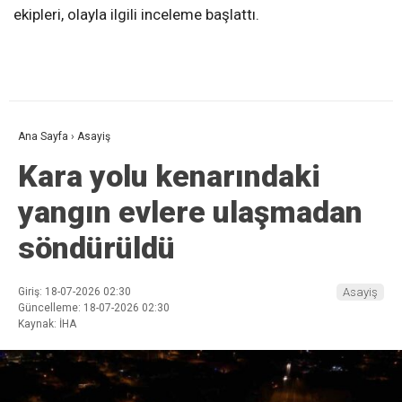
ekipleri, olayla ilgili inceleme başlattı.
Ana Sayfa
›
Asayiş
Kara yolu kenarındaki
yangın evlere ulaşmadan
söndürüldü
Giriş: 18-07-2026 02:30
Asayiş
Güncelleme: 18-07-2026 02:30
Kaynak: İHA