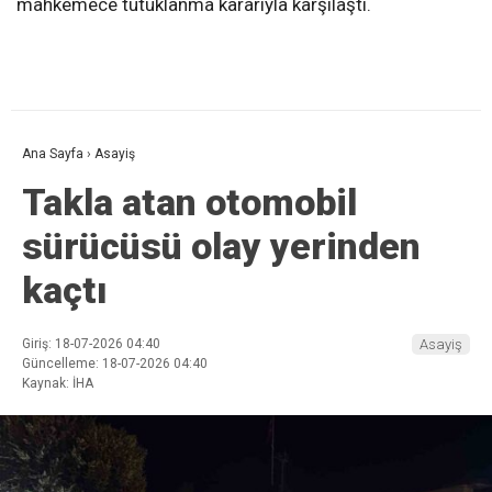
mahkemece tutuklanma kararıyla karşılaştı.
Ana Sayfa
›
Asayiş
Takla atan otomobil
sürücüsü olay yerinden
kaçtı
Giriş: 18-07-2026 04:40
Asayiş
Güncelleme: 18-07-2026 04:40
Kaynak: İHA