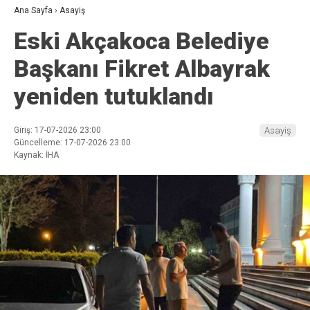
Ana Sayfa
›
Asayiş
Eski Akçakoca Belediye
Başkanı Fikret Albayrak
yeniden tutuklandı
Giriş: 17-07-2026 23:00
Asayiş
Güncelleme: 17-07-2026 23:00
Kaynak: İHA