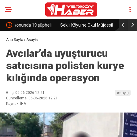
eli
Sekili Köyü’ne Okul Müjdesi!
29 Yıllık 
Ana Sayfa
›
Asayiş
Avcılar’da uyuşturucu
satıcısına polisten kurye
kılığında operasyon
Giriş: 05-06-2026 12:21
Asayiş
Güncelleme: 05-06-2026 12:21
Kaynak: İHA