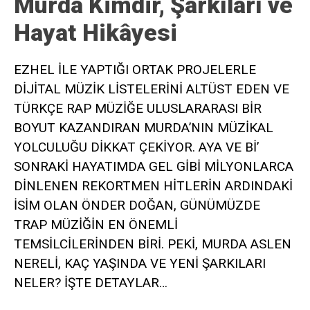
Murda Kimdir, Şarkıları ve
Hayat Hikâyesi
EZHEL İLE YAPTIĞI ORTAK PROJELERLE
DİJİTAL MÜZİK LİSTELERİNİ ALTÜST EDEN VE
TÜRKÇE RAP MÜZİĞE ULUSLARARASI BİR
BOYUT KAZANDIRAN MURDA’NIN MÜZİKAL
YOLCULUĞU DİKKAT ÇEKİYOR. AYA VE Bİ’
SONRAKİ HAYATIMDA GEL GİBİ MİLYONLARCA
DİNLENEN REKORTMEN HİTLERİN ARDINDAKİ
İSİM OLAN ÖNDER DOĞAN, GÜNÜMÜZDE
TRAP MÜZİĞİN EN ÖNEMLİ
TEMSİLCİLERİNDEN BİRİ. PEKİ, MURDA ASLEN
NERELİ, KAÇ YAŞINDA VE YENİ ŞARKILARI
NELER? İŞTE DETAYLAR…