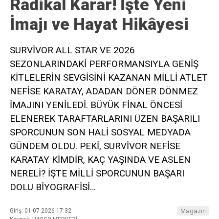
Radikal Karar! İşte Yeni
İmajı ve Hayat Hikâyesi
SURVİVOR ALL STAR VE 2026
SEZONLARINDAKİ PERFORMANSIYLA GENİŞ
KİTLELERİN SEVGİSİNİ KAZANAN MİLLİ ATLET
NEFİSE KARATAY, ADADAN DÖNER DÖNMEZ
İMAJINI YENİLEDİ. BÜYÜK FİNAL ÖNCESİ
ELENEREK TARAFTARLARINI ÜZEN BAŞARILI
SPORCUNUN SON HALİ SOSYAL MEDYADA
GÜNDEM OLDU. PEKİ, SURVİVOR NEFİSE
KARATAY KİMDİR, KAÇ YAŞINDA VE ASLEN
NERELİ? İŞTE MİLLİ SPORCUNUN BAŞARI
DOLU BİYOGRAFİSİ…
Giriş: 01-07-2026 17:32
Magazin