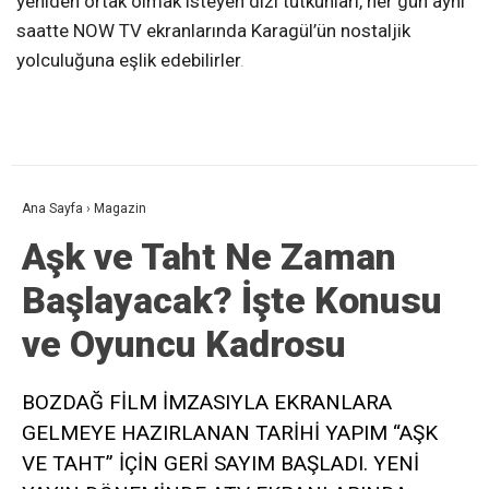
yeniden ortak olmak isteyen dizi tutkunları, her gün aynı
saatte NOW TV ekranlarında Karagül’ün nostaljik
yolculuğuna eşlik edebilirler
.
Ana Sayfa
›
Magazin
Aşk ve Taht Ne Zaman
Başlayacak? İşte Konusu
ve Oyuncu Kadrosu
BOZDAĞ FİLM İMZASIYLA EKRANLARA
GELMEYE HAZIRLANAN TARİHİ YAPIM “AŞK
VE TAHT” İÇİN GERİ SAYIM BAŞLADI. YENİ