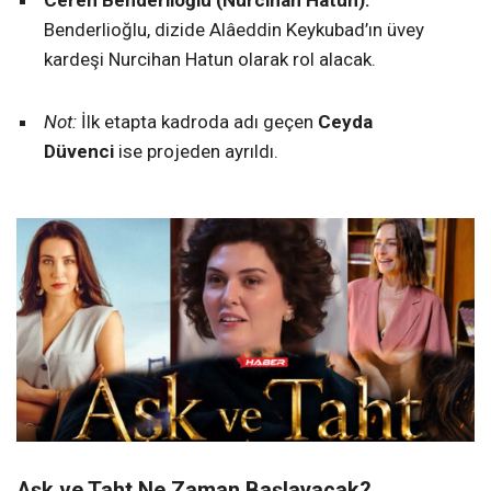
Benderlioğlu, dizide Alâeddin Keykubad’ın üvey
kardeşi Nurcihan Hatun olarak rol alacak.
Not:
İlk etapta kadroda adı geçen
Ceyda
Düvenci
ise projeden ayrıldı.
Aşk ve Taht Ne Zaman Başlayacak?