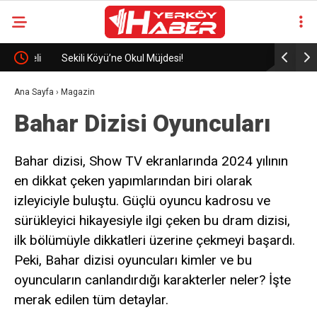
eli
Sekili Köyü’ne Okul Müjdesi!
29 Yıllık 
Ana Sayfa
›
Magazin
Bahar Dizisi Oyuncuları
Bahar dizisi, Show TV ekranlarında 2024 yılının
en dikkat çeken yapımlarından biri olarak
izleyiciyle buluştu. Güçlü oyuncu kadrosu ve
sürükleyici hikayesiyle ilgi çeken bu dram dizisi,
ilk bölümüyle dikkatleri üzerine çekmeyi başardı.
Peki, Bahar dizisi oyuncuları kimler ve bu
oyuncuların canlandırdığı karakterler neler? İşte
merak edilen tüm detaylar.