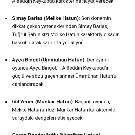
Alâeddin Keykubad karakterine hayat verecek.
Simay Barlas (Melike Hatun):
Son dönemin
dikkat çeken yeteneklerinden Simay Barlas,
Tuğrul Şah’ın kızı Melike Hatun karakteriyle kadın
başrol olarak kadroda yer alıyor.
Ayça Bingöl (Ümmühan Hatun):
Deneyimli
oyuncu Ayça Bingöl, I. Alâeddin Keykubad’ın
güçlü ve sözü geçen annesi Ümmühan Hatun’u
canlandıracak.
İdil Yener (Münkar Hatun):
Başarılı oyuncu,
Melike Hatun’un kızı Münkar Hatun karakteriyle
saraydaki dengeleri etkileyecek.
Ceren Benderlioğlu (Nurcihan Hatun):