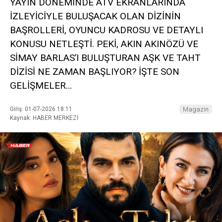
YAYIN DÖNEMİNDE ATV EKRANLARINDA
İZLEYİCİYLE BULUŞACAK OLAN DİZİNİN
BAŞROLLERİ, OYUNCU KADROSU VE DETAYLI
KONUSU NETLEŞTİ. PEKİ, AKIN AKINÖZÜ VE
SİMAY BARLAS’I BULUŞTURAN AŞK VE TAHT
DİZİSİ NE ZAMAN BAŞLIYOR? İŞTE SON
GELİŞMELER…
Giriş: 01-07-2026 18:11
Magazin
Kaynak: HABER MERKEZİ