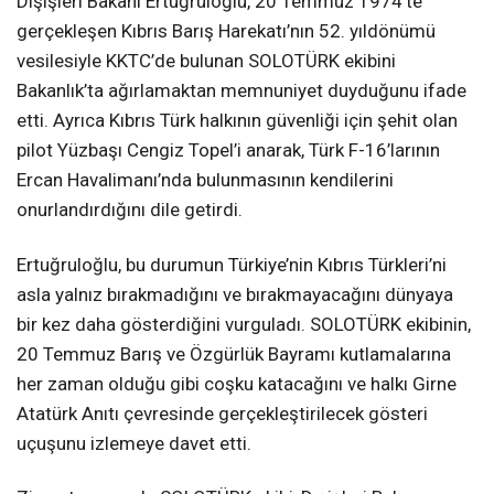
Dışişleri Bakanı Ertuğruloğlu, 20 Temmuz 1974’te
gerçekleşen Kıbrıs Barış Harekatı’nın 52. yıldönümü
vesilesiyle KKTC’de bulunan SOLOTÜRK ekibini
Bakanlık’ta ağırlamaktan memnuniyet duyduğunu ifade
etti. Ayrıca Kıbrıs Türk halkının güvenliği için şehit olan
pilot Yüzbaşı Cengiz Topel’i anarak, Türk F-16’larının
Ercan Havalimanı’nda bulunmasının kendilerini
onurlandırdığını dile getirdi.
Ertuğruloğlu, bu durumun Türkiye’nin Kıbrıs Türkleri’ni
asla yalnız bırakmadığını ve bırakmayacağını dünyaya
bir kez daha gösterdiğini vurguladı. SOLOTÜRK ekibinin,
20 Temmuz Barış ve Özgürlük Bayramı kutlamalarına
her zaman olduğu gibi coşku katacağını ve halkı Girne
Atatürk Anıtı çevresinde gerçekleştirilecek gösteri
uçuşunu izlemeye davet etti.