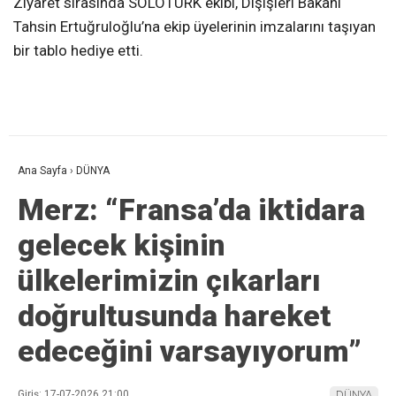
Ziyaret sırasında SOLOTÜRK ekibi, Dışişleri Bakanı
Tahsin Ertuğruloğlu’na ekip üyelerinin imzalarını taşıyan
bir tablo hediye etti.
Ana Sayfa
›
DÜNYA
Merz: “Fransa’da iktidara
gelecek kişinin
ülkelerimizin çıkarları
doğrultusunda hareket
edeceğini varsayıyorum”
Giriş: 17-07-2026 21:00
DÜNYA