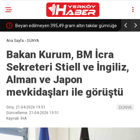
e
Beyan edilmeyen 395,49 gram altın takılar gümrüğe
Trump’tan
takıldı
Kanada’ya 
Ana Sayfa
›
DÜNYA
Bakan Kurum, BM İcra
Sekreteri Stiell ve İngiliz,
Alman ve Japon
mevkidaşları ile görüştü
Giriş: 21-04-2026 19:51
DÜNYA
Güncelleme: 21-04-2026 19:51
Kaynak: İHA