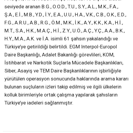
seviyede aranan B.G., O.O.D., T.U., S.Y., A.L., M.K., F.A.,
Ş.A., E.İ., M.B., Y.D., İ.Y., E.A., U.U., H.A., V.K., C.B., O.K., E.D.,
F.G., A.R.U., A.B., R.G., Ö.M., M.K., İ.K., A.Y., K.K., K.A., H.İ.,
M.T., S.A., H.K., M.A.Ç., H.İ., Z.Y., U.Ö., A.Ç., Y.Ç., A.A., B.K.,
H.Y., M.A., A.K. ve İ.A. isimli 61 şahsın yakalandığı ve
Türkiye’ye getirildiği belirtildi. EGM Interpol-Europol
Daire Başkanlığı, Adalet Bakanlığı görevlileri, KOM,
İstihbarat ve Narkotik Suçlarla Mücadele Başkanlıkları,
Siber, Asayiş ve TEM Daire Başkanlıklarının işbirliğiyle
yürütülen operasyon sonucunda haklarında arama kararı
bulunan suçluların izleri takip edilmiş ve ilgili ülkelerin
kolluk birimleriyle ortak çalışma yapılarak şahısların
Türkiye’ye iadeleri sağlanmıştır.