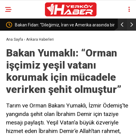
ama
Bakan Fidan: “Dileğimiz, İran ve Amerika arasında bir
Yayman: “K
anlaşmaya tekrar dönülmesi”
Türkiye’ni
Ana Sayfa
›
Ankara Haberleri
Bakan Yumaklı: “Orman
işçimiz yeşil vatanı
korumak için mücadele
verirken şehit olmuştur”
Tarım ve Orman Bakanı Yumaklı, İzmir Ödemiş’te
yangında şehit olan İbrahim Demir için taziye
mesajı paylaştı. Yeşil Vatan’a büyük özveriyle
hizmet eden İbrahim Demir’e Allah’tan rahmet,