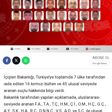
ABONE OL
İçişleri Bakanlığı, Türkiye’ye toplamda 7 ülke tarafından
iade edilen 16 kırmızı bülten ve 45 ulusal seviyede
aranan suçlu hakkında bilgi verdi.
Bakanlık tarafından yapılan açıklamada, uluslararası
seviyede aranan F.A., T.A., T.Ç., H.M., Ç.İ., O.M., H.Ç., G.Ç.,
A.Y., Ş.K., H.A., R.C., D.N.N.Ç., V.S., A.D. ve S.Ç. ile ulusal