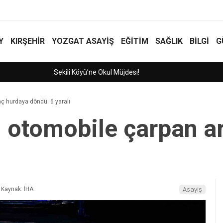
Y
KIRŞEHİR
YOZGAT ASAYIŞ
EĞİTİM
SAĞLIK
BİLGİ
G
ç hurdaya döndü: 6 yaralı
 otomobile çarpan a
Kaynak: İHA
Asayiş