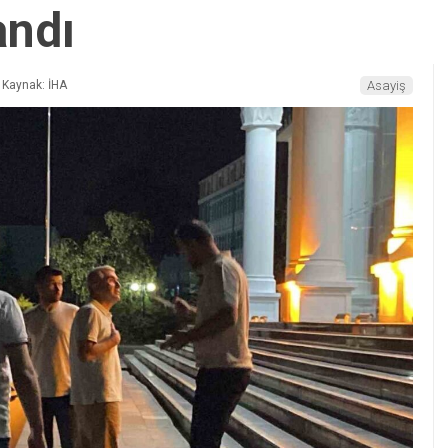
andı
Kaynak: İHA
Asayiş