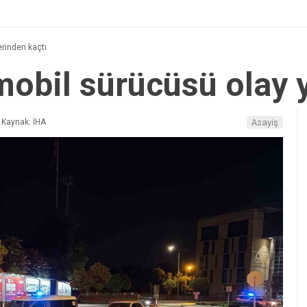
erinden kaçtı
mobil sürücüsü olay 
Kaynak: İHA
Asayiş