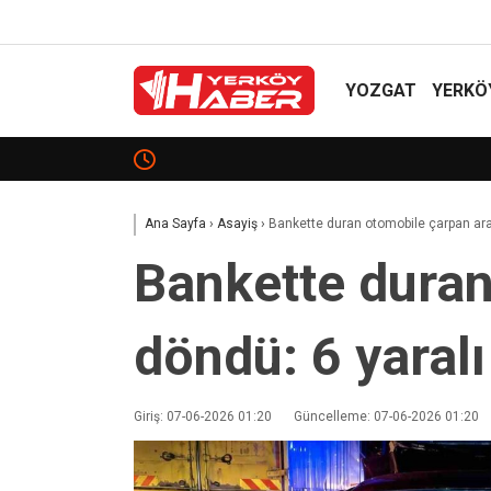
YOZGAT
YERKÖ
Sekili Köyü’ne Okul Müjdesi!
Ana Sayfa
›
Asayiş
›
Bankette duran otomobile çarpan ara
Bankette duran
döndü: 6 yaralı
Giriş: 07-06-2026 01:20
Güncelleme: 07-06-2026 01:20