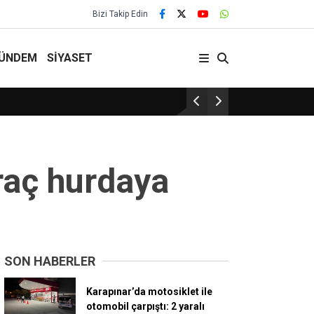
Bizi Takip Edin
ÜNDEM
SİYASET
29 Yıllık Gelenek Sürüyor!
raç hurdaya
SON HABERLER
Karapınar’da motosiklet ile
otomobil çarpıştı: 2 yaralı