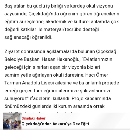
Başlatılan bu güçlü iş birliği ve kardeş okul vizyonu
sayesinde, Çiçekdağı’nda öğrenim gören öğrencilerin
eğitim süreçlerine, akademik ve kültürel anlamda çok
değerli katkılar ile materyal/tecrübe desteği
sağlanacağı öğrenildi.
Ziyaret sonrasında açıklamalarda bulunan Çiçekdağı
Belediye Başkanı Hasan Hakanoğlu, “Evlatlarımızın
geleceği için sınırları aşan bir vizyonla bizleri
samimiyetle ağırlayan okul idaresine, Hacı Ömer
Tarman Anadolu Lisesi ailesine ve bu anlamlı projede
emeği geçen tüm eğitimcilerimize şükranlarımızı
sunuyoruz” ifadelerini kullandı. Proje kapsamında
önümüzdeki günlerde iki kurum arasında ortak
etkinliklerin planlanması bekleniyor.
Sıradaki Haber
Sıradaki Haber
Çiçekdağı’ndan Ankara’ya Dev Eğitim Köprüsü!
Yozgat’ta LGS’de Tarihi Başarı: İl Birincisi Sayısı 3’e Katlandı!