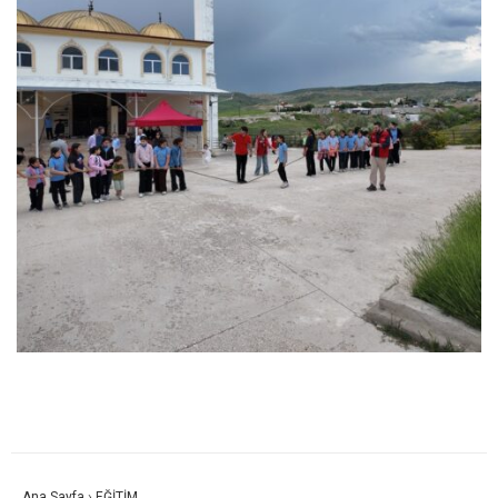
Ana Sayfa
›
EĞİTİM