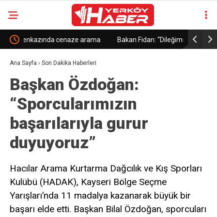
ama
Bakan Fidan: “Dileğimiz, İran ve Amerika arasında bir
Yayman: “K
anlaşmaya tekrar dönülmesi”
Türkiye’ni
Ana Sayfa
›
Son Dakika Haberleri
Başkan Özdoğan:
“Sporcularımızın
başarılarıyla gurur
duyuyoruz”
Hacılar Arama Kurtarma Dağcılık ve Kış Sporları
Kulübü (HADAK), Kayseri Bölge Seçme
Yarışları’nda 11 madalya kazanarak büyük bir
başarı elde etti. Başkan Bilal Özdoğan, sporcuları