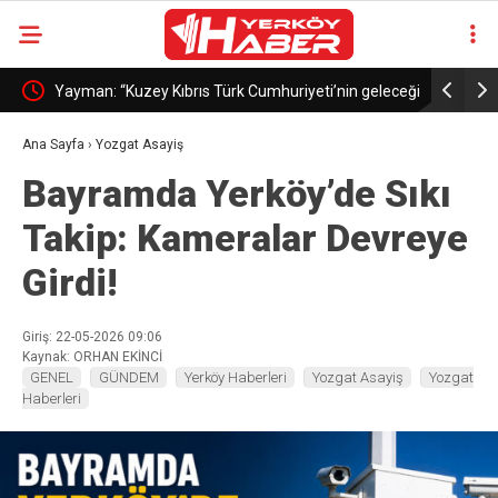
ında bir
Yayman: “Kuzey Kıbrıs Türk Cumhuriyeti’nin geleceği
Bakan Gül
Türkiye’nin geleceğidir”
Komutanlığ
Ana Sayfa
›
Yozgat Asayiş
Bayramda Yerköy’de Sıkı
Takip: Kameralar Devreye
Girdi!
Giriş: 22-05-2026 09:06
Kaynak: ORHAN EKİNCİ
GENEL
GÜNDEM
Yerköy Haberleri
Yozgat Asayiş
Yozgat
Haberleri