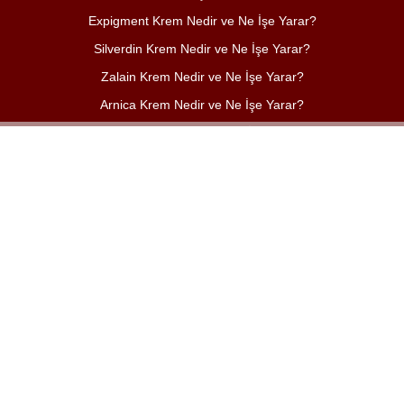
Expigment Krem Nedir ve Ne İşe Yarar?
Silverdin Krem Nedir ve Ne İşe Yarar?
Zalain Krem Nedir ve Ne İşe Yarar?
Arnica Krem Nedir ve Ne İşe Yarar?
Asiviral Krem Nedir ve Ne İşe Yarar?
Momecon Krem Ne İşe Yarar?
Benzoxin Krem Nedir ve Ne İşe Yarar?
Hamazinc Krem Ne İşe Yarar?
Bactroban Krem Nedir, Ne İşe Yarar?
© 2025 Yerköy Haber Gazetesi. Tüm Hakları Saklıdır.