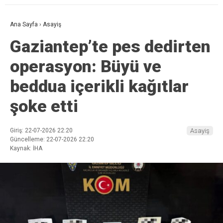
Ana Sayfa
›
Asayiş
Gaziantep’te pes dedirten
operasyon: Büyü ve
beddua içerikli kağıtlar
şoke etti
Giriş: 22-07-2026 22:20
Asayiş
Güncelleme: 22-07-2026 22:20
Kaynak: İHA