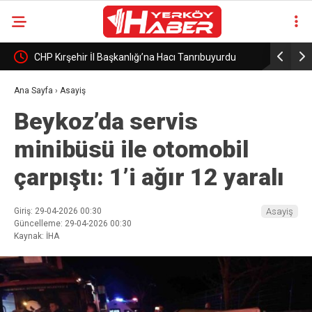
ya
CHP Kırşehir İl Başkanlığı’na Hacı Tanrıbuyurdu
Sosyal med
görevlendirildi
sürücülere
Ana Sayfa
›
Asayiş
Beykoz’da servis
minibüsü ile otomobil
çarpıştı: 1’i ağır 12 yaralı
Giriş: 29-04-2026 00:30
Asayiş
Güncelleme: 29-04-2026 00:30
Kaynak: İHA