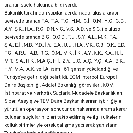
aranan suçlu hakkında bilgi verdi.
Bakanlık tarafından yapılan açıklamada, uluslararası
seviyede aranan F.A., T.A., T.Ç., H.M., Ç.İ., O.M., H.Ç., G.Ç.,
A.Y., Ş.K., H.A., R.C., D.N.N.Ç., V.S., A.D. ve S.Ç. ile ulusal
seviyede aranan B.G., O.O.D., T.U., S.Y., A.L., M.K., F.A.,
Ş.A., E.İ., M.B., Y.D., İ.Y., E.A., U.U., H.A., V.K., C.B., O.K., E.D.,
F.G., A.R.U., A.B., R.G., Ö.M., M.K., İ.K., A.Y., K.K., K.A., H.İ.,
M.T., S.A., H.K., M.A.Ç., H.İ., Z.Y., U.Ö., A.Ç., Y.Ç., A.A., B.K.,
H.Y., M.A., A.K. ve İ.A. isimli 61 şahsın yakalandığı ve
Türkiye’ye getirildiği belirtildi. EGM Interpol-Europol
Daire Başkanlığı, Adalet Bakanlığı görevlileri, KOM,
İstihbarat ve Narkotik Suçlarla Mücadele Başkanlıkları,
Siber, Asayiş ve TEM Daire Başkanlıklarının işbirliğiyle
yürütülen operasyon sonucunda haklarında arama kararı
bulunan suçluların izleri takip edilmiş ve ilgili ülkelerin
kolluk birimleriyle ortak çalışma yapılarak şahısların