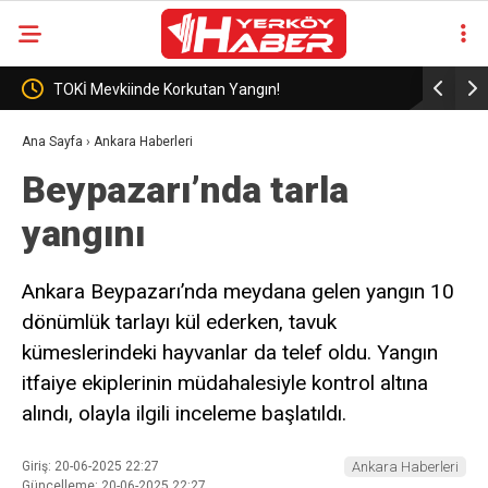
rkutan Yangın!
Türk Hava Kuvvetleri’nden Kıbrıs Ada
güneyinde eğitim uçuşu
Ana Sayfa
›
Ankara Haberleri
Beypazarı’nda tarla
yangını
Ankara Beypazarı’nda meydana gelen yangın 10
dönümlük tarlayı kül ederken, tavuk
kümeslerindeki hayvanlar da telef oldu. Yangın
itfaiye ekiplerinin müdahalesiyle kontrol altına
alındı, olayla ilgili inceleme başlatıldı.
Giriş: 20-06-2025 22:27
Ankara Haberleri
Güncelleme: 20-06-2025 22:27