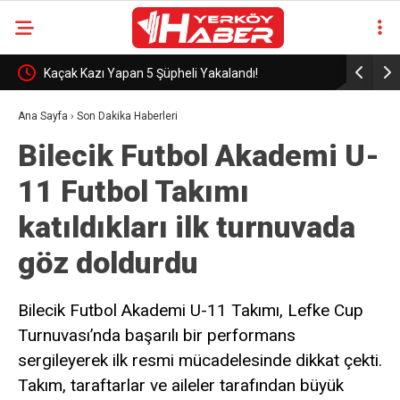
Kaçak Kazı Yapan 5 Şüpheli Yakalandı!
GSB 550 Pe
Ana Sayfa
›
Son Dakika Haberleri
Bilecik Futbol Akademi U-
11 Futbol Takımı
katıldıkları ilk turnuvada
göz doldurdu
Bilecik Futbol Akademi U-11 Takımı, Lefke Cup
Turnuvası’nda başarılı bir performans
sergileyerek ilk resmi mücadelesinde dikkat çekti.
Takım, taraftarlar ve aileler tarafından büyük