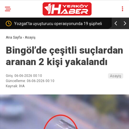
ozgat’ta uyuşturucu operasyonunda 19 şüpheli
Sekili Köyü’ne Okul 
akalandı
Ana Sayfa
›
Asayiş
Bingöl’de çeşitli suçlardan
aranan 2 kişi yakalandı
Giriş: 06-06-2026 00:10
Asayiş
Güncelleme: 06-06-2026 00:10
Kaynak: İHA