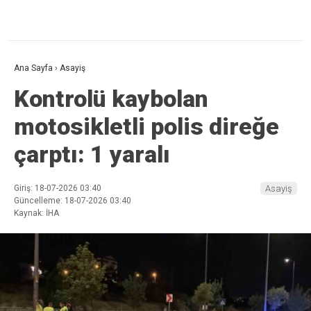
Ana Sayfa
›
Asayiş
Kontrolü kaybolan
motosikletli polis direğe
çarptı: 1 yaralı
Giriş: 18-07-2026 03:40
Asayiş
Güncelleme: 18-07-2026 03:40
Kaynak: İHA