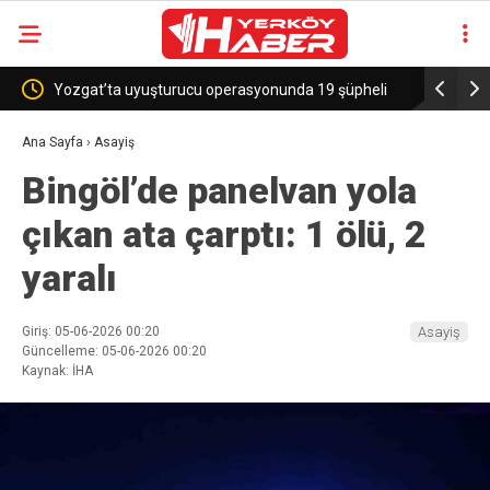
Yozgat’ta uyuşturucu operasyonunda 19 şüpheli
Sekili Köy
yakalandı
Ana Sayfa
›
Asayiş
Bingöl’de panelvan yola
çıkan ata çarptı: 1 ölü, 2
yaralı
Giriş: 05-06-2026 00:20
Asayiş
Güncelleme: 05-06-2026 00:20
Kaynak: İHA