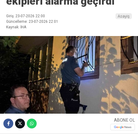
ekipleri alarma geçirdi
Giriş: 23-07-2026 22:00
Asayiş
Güncelleme: 23-07-2026 22:01
Kaynak: İHA
ABONE OL