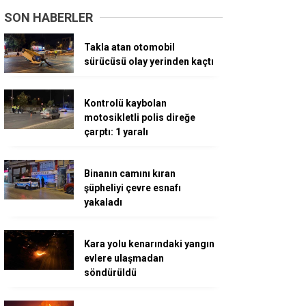
SON HABERLER
Takla atan otomobil
sürücüsü olay yerinden kaçtı
Kontrolü kaybolan
motosikletli polis direğe
çarptı: 1 yaralı
Binanın camını kıran
şüpheliyi çevre esnafı
yakaladı
Kara yolu kenarındaki yangın
evlere ulaşmadan
söndürüldü