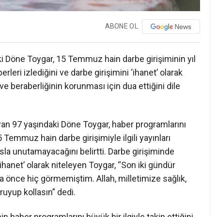
ABONE OL
i Döne Toygar, 15 Temmuz hain darbe girişiminin yıl
eri izlediğini ve darbe girişimini ‘ihanet’ olarak
ik ve beraberliğinin korunması için dua ettiğini dile
aşayan 97 yaşındaki Döne Toygar, haber programlarını
5 Temmuz hain darbe girişimiyle ilgili yayınları
asla unutamayacağını belirtti. Darbe girişiminde
hanet’ olarak niteleyen Toygar, “Son iki gündür
a önce hiç görmemiştim. Allah, milletimize sağlık,
oruyup kollasın” dedi.
n haber programlarını büyük bir ilgiyle takip ettiğini