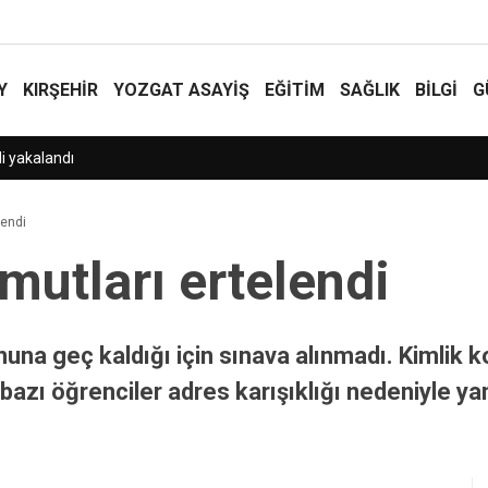
Y
KIRŞEHİR
YOZGAT ASAYIŞ
EĞİTİM
SAĞLIK
BİLGİ
G
ili Köyü’ne Okul Müjdesi!
lendi
umutları ertelendi
nuna geç kaldığı için sınava alınmadı. Kimlik k
azı öğrenciler adres karışıklığı nedeniyle yanlı