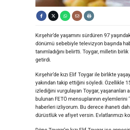
Kırşehir’de yaşamını sürdüren 97 yaşındak
dönümü sebebiyle televizyon başında haberl
tanımladığını belirtti. Toygar, milletin birl
getirdi.
Kırşehir’de kızı Elif Toygar ile birlikte y
yakından takip ettiğini söyledi. Özellikle 1
izlediğini vurgulayan Toygar, yaşananları 
bulunan FETÖ mensuplarının eylemlerini ‘i
haberleri izliyorum. Bu derece ihaneti dah
dürüstlük ve afiyet versin. Evlatlarımızı k
Döne Toygar’ın kızı Elif Toygar ise annesini