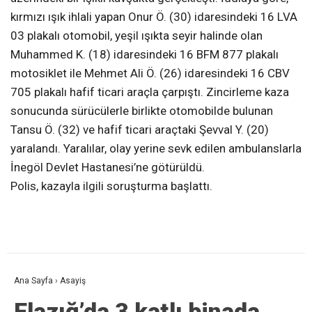
kırmızı ışık ihlali yapan Onur Ö. (30) idaresindeki 16 LVA
03 plakalı otomobil, yeşil ışıkta seyir halinde olan
Muhammed K. (18) idaresindeki 16 BFM 877 plakalı
motosiklet ile Mehmet Ali Ö. (26) idaresindeki 16 CBV
705 plakalı hafif ticari araçla çarpıştı. Zincirleme kaza
sonucunda sürücülerle birlikte otomobilde bulunan
Tansu Ö. (32) ve hafif ticari araçtaki Şevval Y. (20)
yaralandı. Yaralılar, olay yerine sevk edilen ambulanslarla
İnegöl Devlet Hastanesi’ne götürüldü.
Polis, kazayla ilgili soruşturma başlattı.
Ana Sayfa
›
Asayiş
Elazığ’da 3 katlı binada