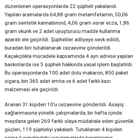
düzenlenen operasyonlarda 22 şüpheli yakalandı.
Yapılan aramalarda 64,88 gram metamfetamin, 50,06
gram sentetik kannabinoid, 4,06 gram esrar ecza, 1,86
gram skunk ve 2 adet uyuşturucu madde kullanma
aparatı ele geçirildi. Şüpheliler adliyeye sevk edildi,
buradan biri tutuklanarak cezaevine gönderildi.
Kaçakçılıkla mücadele kapsamında 4 ayrı adrese yapılan
baskınlarda ise 5 şüpheli hakkında yasal işlem başlatıldı.
Bu operasyonlarda 100 adet dolu makaron, 850 paket
sigara, bin 365 adet emtia ve 6 adet farklı kazı
malzemesi ele geçirildi.
Aranan 31 kişiden 10’u cezaevine gönderildi. Asayiş
sağlanmasına yönelik çalışmalarda, bir hafta içinde
meydana gelen 269 farklı olaya müdahale eden güvenlik
güçleri, 119 şüpheliyi yakaladı. Tutuklanan 4 kişiden
sonra il genelindeki uygulamalarda kesinleşmiş