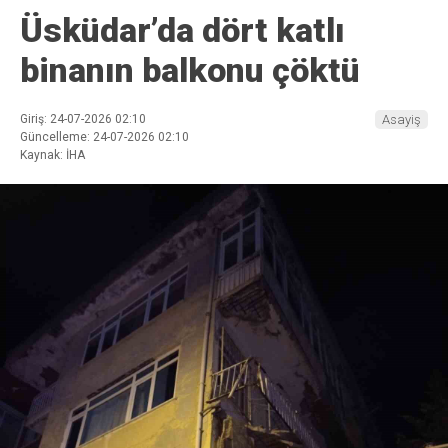
Üsküdar’da dört katlı
binanın balkonu çöktü
Giriş: 24-07-2026 02:10
Asayiş
Güncelleme: 24-07-2026 02:10
Kaynak: İHA