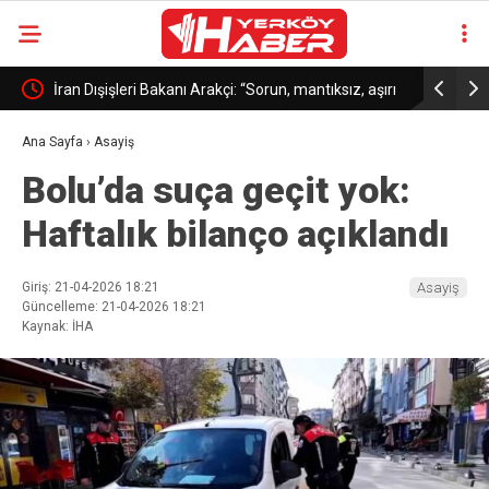
İran Dışişleri Bakanı Arakçi: “Sorun, mantıksız, aşırı
Kırşehir’d
 4
ve baskıcı olan Amerikan yaklaşımıdır”
Ana Sayfa
›
Asayiş
Bolu’da suça geçit yok:
Haftalık bilanço açıklandı
Giriş: 21-04-2026 18:21
Asayiş
Güncelleme: 21-04-2026 18:21
Kaynak: İHA