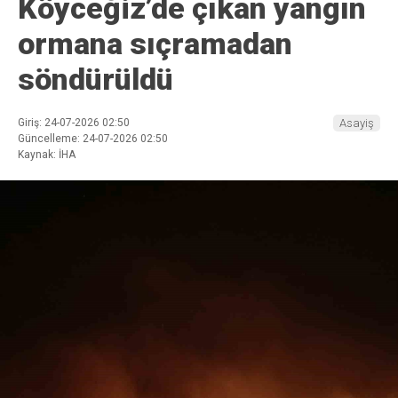
Köyceğiz’de çıkan yangın
ormana sıçramadan
söndürüldü
Giriş: 24-07-2026 02:50
Asayiş
Güncelleme: 24-07-2026 02:50
Kaynak: İHA