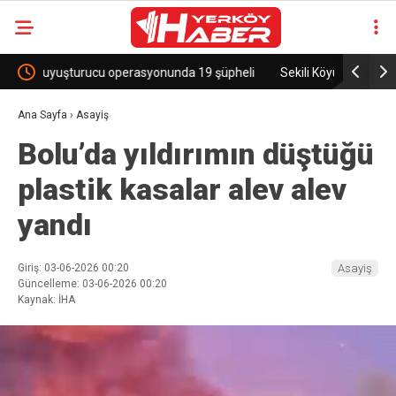
heli
Sekili Köyü’ne Okul Müjdesi!
29 Yıllık 
Ana Sayfa
›
Asayiş
Bolu’da yıldırımın düştüğü
plastik kasalar alev alev
yandı
Giriş: 03-06-2026 00:20
Asayiş
Güncelleme: 03-06-2026 00:20
Kaynak: İHA