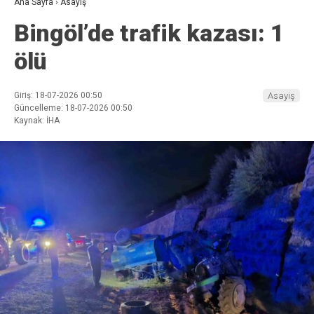
Ana Sayfa
›
Asayiş
Bingöl’de trafik kazası: 1
ölü
Giriş: 18-07-2026 00:50
Asayiş
Güncelleme: 18-07-2026 00:50
Kaynak: İHA