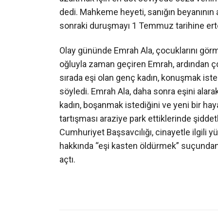
dedi. Mahkeme heyeti, sanığın beyanının 
sonraki duruşmayı 1 Temmuz tarihine erte
Olay gününde Emrah Ala, çocuklarını görme
oğluyla zaman geçiren Emrah, ardından çoc
sırada eşi olan genç kadın, konuşmak ist
söyledi. Emrah Ala, daha sonra eşini alara
kadın, boşanmak istediğini ve yeni bir haya
tartışması araziye park ettiklerinde şidde
Cumhuriyet Başsavcılığı, cinayetle ilgili
hakkında “eşi kasten öldürmek” suçundan 
açtı.