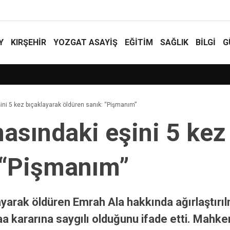
Y
KIRŞEHİR
YOZGAT ASAYIŞ
EĞİTİM
SAĞLIK
BİLGİ
G
ırptı
i 5 kez bıçaklayarak öldüren sanık: “Pişmanım”
sındaki eşini 5 kez 
 “Pişmanım”
ayarak öldüren Emrah Ala hakkında ağırlaştırıl
laa kararına saygılı olduğunu ifade etti. Ma