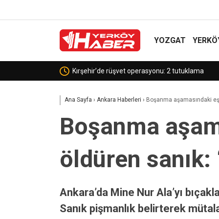
YOZGAT
YERKÖ
Çamlık Milli Parkı’nda bin keklik doğaya kanat ç
Ana Sayfa
›
Ankara Haberleri
›
Boşanma aşamasındaki eşin
Boşanma aşama
öldüren sanık:
Ankara’da Mine Nur Ala’yı bıçakl
Sanık pişmanlık belirterek müta