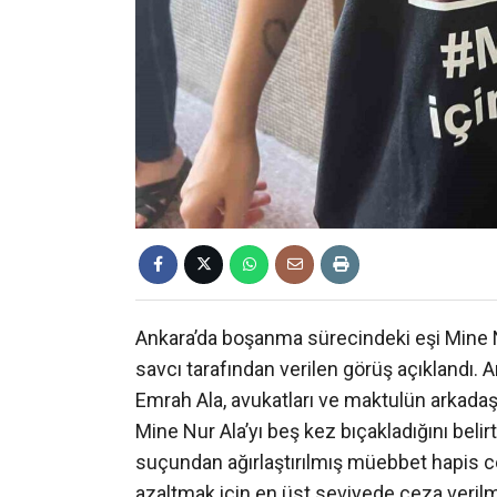
Ankara’da boşanma sürecindeki eşi Mine 
savcı tarafından verilen görüş açıklandı
Emrah Ala, avukatları ve maktulün arkadaşl
Mine Nur Ala’yı beş kez bıçakladığını belir
suçundan ağırlaştırılmış müebbet hapis cez
azaltmak için en üst seviyede ceza verilme