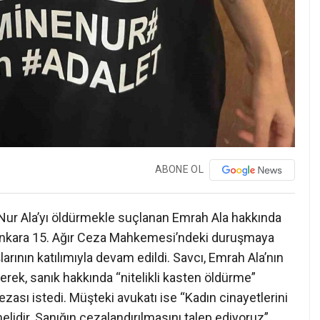
ABONE OL
Nur Ala’yı öldürmekle suçlanan Emrah Ala hakkında
. Ankara 15. Ağır Ceza Mahkemesi’ndeki duruşmaya
arının katılımıyla devam edildi. Savcı, Emrah Ala’nın
terek, sanık hakkında “nitelikli kasten öldürme”
ası istedi. Müşteki avukatı ise “Kadın cinayetlerini
lidir. Sanığın cezalandırılmasını talep ediyoruz”