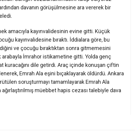
ardından davanın görüşülmesine ara vererek bir
ledi.
k amacıyla kayınvalidesinin evine gitti. Küçük
uğu kayınvalidesine bıraktı. İddialara göre, bu
ediğini ve çocuğu bıraktıktan sonra gitmemesini
k arabayla İmrahor istikametine gitti. Yolda genç
t kuracağını dile getirdi. Araç içinde konuşan çiftin
tlenerek, Emrah Ala eşini bıçaklayarak öldürdü. Ankara
 yürütülen soruşturmayı tamamlayarak Emrah Ala
ağırlaştırılmış müebbet hapis cezası talebiyle dava