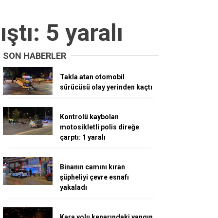
tı: 5 yaralı
SON HABERLER
Takla atan otomobil
sürücüsü olay yerinden kaçtı
Kontrolü kaybolan
motosikletli polis direğe
çarptı: 1 yaralı
Binanın camını kıran
şüpheliyi çevre esnafı
yakaladı
Kara yolu kenarındaki yangın