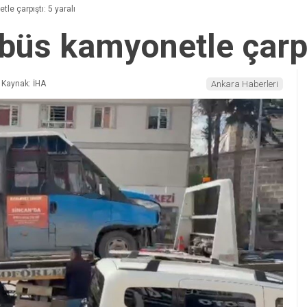
e çarpıştı: 5 yaralı
büs kamyonetle çarpış
Kaynak: İHA
Ankara Haberleri