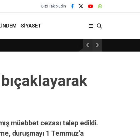
Bizi Takip Edin
ÜNDEM
SİYASET
Bakan Uraloğlu Bağdat’ta
bıçaklayarak
mış müebbet cezası talep edildi.
hkeme, duruşmayı 1 Temmuz’a