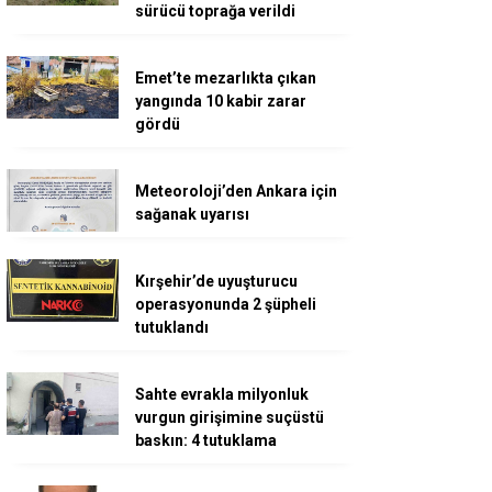
sürücü toprağa verildi
Emet’te mezarlıkta çıkan
yangında 10 kabir zarar
gördü
Meteoroloji’den Ankara için
sağanak uyarısı
Kırşehir’de uyuşturucu
operasyonunda 2 şüpheli
tutuklandı
Sahte evrakla milyonluk
vurgun girişimine suçüstü
baskın: 4 tutuklama