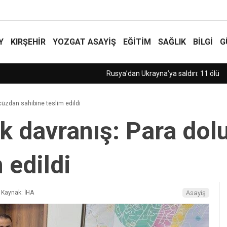
Y
KIRŞEHİR
YOZGAT ASAYIŞ
EĞİTİM
SAĞLIK
BİLGİ
G
cüzdan sahibine teslim edildi
ek davranış: Para dol
 edildi
Kaynak: İHA
Asayiş