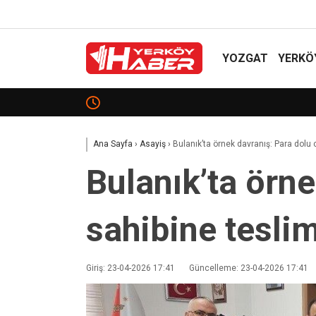
YOZGAT
YERKÖ
Rusya’dan Ukrayna’ya saldırı: 11 ölü
Ana Sayfa
›
Asayiş
›
Bulanık’ta örnek davranış: Para dolu 
Bulanık’ta örn
sahibine teslim
Giriş: 23-04-2026 17:41
Güncelleme: 23-04-2026 17:41