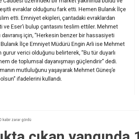
Caddesi üzerindeki bir market yakınında buldu ve
eşitli evraklar olduğunu fark etti. Hemen Bulanık İlçe
im etti. Emniyet ekipleri, çantadaki evraklardan
i ve Eser’i bulup çantasını teslim ettiler. Mehmet
 davranış için, “Herkesin benzer bir hassasiyeti
 Bulanık İlçe Emniyet Müdürü Engin Arli ise Mehmet
 gurur verici olduğunu belirterek, “Bu tür duyarlı
 hem de toplumsal dayanışmayı güçlendirir” dedi.
i almanın mutluluğunu yaşayarak Mehmet Güneş’e
lsun” ifadelerini kullandı.
 kabir zarar gördü
ıkta çıkan yangında 1