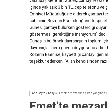
vatandaş Mehmet Güneş, çantayı Hastane 
içinde yaklaşık 3 bin TL, cep telefonu ve ç
Emniyet Müdürlüğü’ne giderek çantayı tesl
sahibinin Rozerin Eser olduğunu tespit ett
Güneş, çantayı bulurken gösterdiği duyarlı
göstermesi gerektiğine inanıyorum” dedi.
Güneş’in bu örnek davranışının toplum için
davranışlar, hem güven duygusunu artırır
Rozerin Eser ise, kaybettiği çantayı ger
teşekkür ederken, “Allah kendisinden razı o
Ana Sayfa
›
Asayiş
›
Emet’te mezarlıkta çıkan yangında 10
Emet’te mezarl