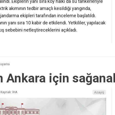
ındı. Ekiplerin yanı sıra köy halkı da su tankerleriyle
rik akımının tedbir amaçlı kesildiği yangında,
 jandarma ekipleri tarafından inceleme başlatıldı.
n yanı sıra 10 kabir de etkilendi. Yetkililer, yapılacak
ş sebebini netleştireceklerini açıkladı.
uyarısı
n Ankara için sağanak
Kaynak: İHA
Asayiş