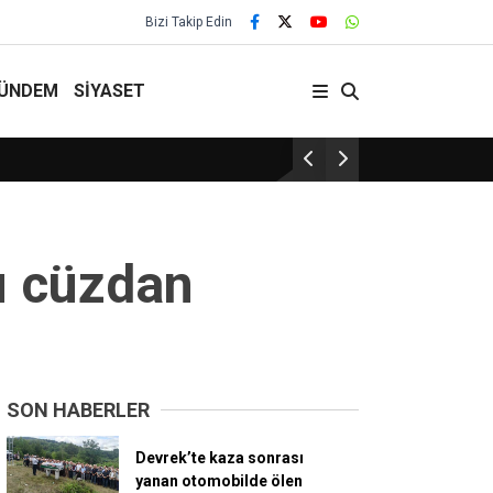
Bizi Takip Edin
ÜNDEM
SİYASET
Turizm bölgesine kazandırılan Ceviz Kafe ilg
u cüzdan
SON HABERLER
Devrek’te kaza sonrası
yanan otomobilde ölen