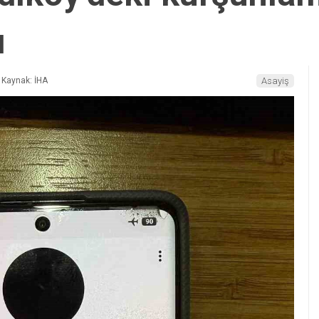
ı
Kaynak: İHA
Asayiş