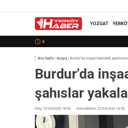
YOZGAT
YERKÖ
CHP Kırşehir İl Başkanlığı’na Hacı Tanrıbuyurdu g
Ana Sayfa
›
Asayiş
›
Burdur’da inşaat halindeki apartmana
Burdur’da inşa
şahıslar yakal
Giriş: 22-04-2026 18:00
Güncelleme: 22-04-2026 18:00