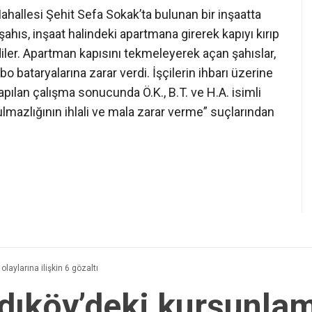
hallesi Şehit Sefa Sokak’ta bulunan bir inşaatta
ahıs, inşaat halindeki apartmana girerek kapıyı kırıp
diler. Apartman kapısını tekmeleyerek açan şahıslar,
bo bataryalarına zarar verdi. İşçilerin ihbarı üzerine
yapılan çalışma sonucunda Ö.K., B.T. ve H.A. isimli
ulmazlığının ihlali ve mala zarar verme” suçlarından
laylarına ilişkin 6 gözaltı
dıköy’deki kurşunlam