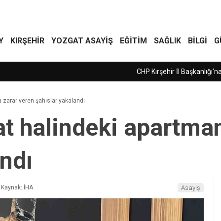
Y
KIRŞEHİR
YOZGAT ASAYIŞ
EĞİTİM
SAĞLIK
BİLGİ
G
örevlendirildi
 zarar veren şahıslar yakalandı
at halindeki apartma
andı
Kaynak: İHA
Asayiş