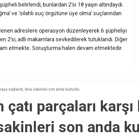
üpheli belirlendi, bunlardan 2’si 18 yaşın altındaydı.
 yağma’ ve ‘silahlı suç örgütüne üye olma’ suçlarından
irlenen adreslere operasyon düzenleyerek 6 şüpheliyi
den 2’si, adli makamlara sevkedilerek tutuklandı. Diğer
devam etmekte. Soruşturma halen devam etmektedir.
inaya saplandı, bina sakinleri son anda kurtuldu
 çatı parçaları karşı
sakinleri son anda k