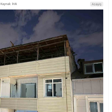
Kaynak: İHA
Asayiş