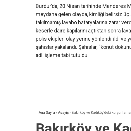
Burdur’da, 20 Nisan tarihinde Menderes Ma
meydana gelen olayda, kimliği belirsiz üç ş
takılmamış lavabo bataryalarına zarar ver
keserle daire kapılarını açtıktan sonra lava
polis ekipleri olay yerine yönlendirildi ve 
şahıslar yakalandı. Şahıslar, “konut dokun
adli işleme tabi tutuldu.
Ana Sayfa
›
Asayiş
›
Bakırköy ve Kadıköy’deki kurşunlama o
Bakırköy ve Ka