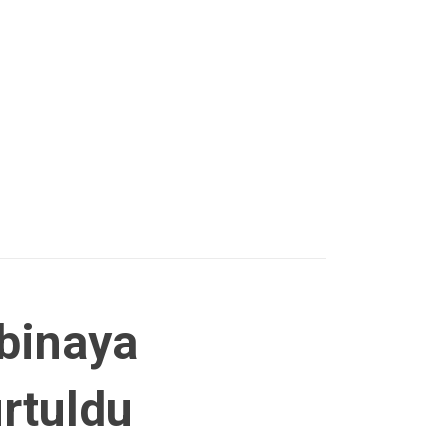
 binaya
urtuldu