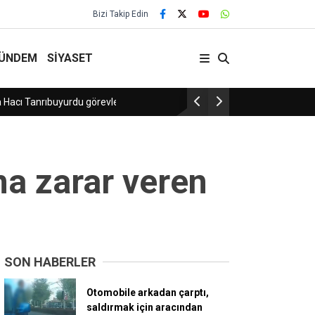
Bizi Takip Edin
ÜNDEM
SİYASET
Sosyal medya paylaşımları ele verdi, drift at
na zarar veren
SON HABERLER
Otomobile arkadan çarptı,
saldırmak için aracından