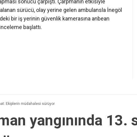
apması sonucu çarpıştı. Çarpmanın etkisiyle
aralanan sürücü, olay yerine gelen ambulansla İnegöl
edeki bir iş yerinin güvenlik kamerasına anbean
ı inceleme başlattı.
at: Ekiplerin müdahalesi sürüyor
rman yangınında 13. s