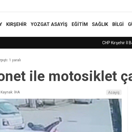
Y
KIRŞEHİR
YOZGAT ASAYIŞ
EĞİTİM
SAĞLIK
BİLGİ
G
örevlendirildi
ıştı: 1 yaralı
et ile motosiklet çar
Kaynak: İHA
Asayiş