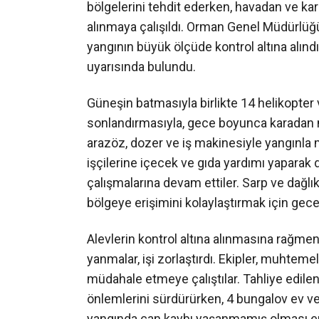
bölgelerini tehdit ederken, havadan ve ka
alınmaya çalışıldı. Orman Genel Müdürlüğü,
yangının büyük ölçüde kontrol altına alın
uyarısında bulundu.
Güneşin batmasıyla birlikte 14 helikopter
sonlandırmasıyla, gece boyunca karadan 
arazöz, dozer ve iş makinesiyle yangınla 
işçilerine içecek ve gıda yardımı yaparak d
çalışmalarına devam ettiler. Sarp ve dağlık
bölgeye erişimini kolaylaştırmak için gec
Alevlerin kontrol altına alınmasına rağm
yanmalar, işi zorlaştırdı. Ekipler, muhtem
müdahale etmeye çalıştılar. Tahliye edilen
önlemlerini sürdürürken, 4 bungalov ev ve 
yangında can kaybı yaşanmamış olması en