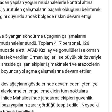
radan yapılan yoğun müdahalelerle kontrol altına
 yürütülen çalışmaların başarılı olduğunu belirterek
dığını duyurdu ancak bölgede riskin devam ettiği
 ve 5 yangın söndürme uçağının çalışmalarını
müdahaleler sürdü. Toplam 417 personel, 126
mücadele etti. AFAD, Kızılay ve gönüllüler ise orman
estek verdiler. Orman işçileri ise büyük bir özveriyle
 arazide çalışan ekipler, iş makineleri ve arazözlerin
e boyunca yol açma çalışmalarına devam ettiler.
en dev ağaçların gövdelerinde devam eden içten içe
el alevlenmeleri engellemek için tüm noktalara
 İnlice Mahallesi’nde jandarma ekipleri güvenlik
bazı yapıların zarar gördüğü tespit edildi. Neyse ki
 büyük teselliydi.