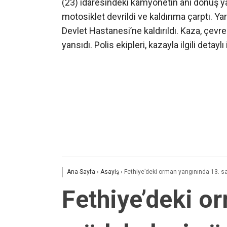
(23) idaresindeki kamyonetin ani dönüş y
motosiklet devrildi ve kaldırıma çarptı. Y
Devlet Hastanesi’ne kaldırıldı. Kaza, çevr
yansıdı. Polis ekipleri, kazayla ilgili detayl
Ana Sayfa
›
Asayiş
›
Fethiye’deki orman yangınında 13. sa
Fethiye’deki o