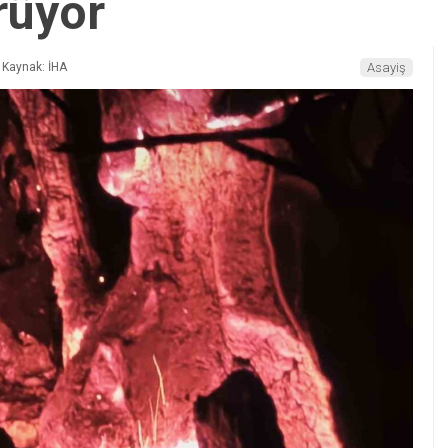
rüyor
Kaynak: İHA
Asayiş