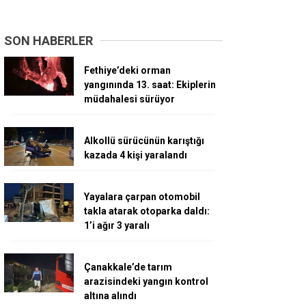
SON HABERLER
Fethiye’deki orman
yangınında 13. saat: Ekiplerin
müdahalesi sürüyor
Alkollü sürücünün karıştığı
kazada 4 kişi yaralandı
Yayalara çarpan otomobil
takla atarak otoparka daldı:
1’i ağır 3 yaralı
Çanakkale’de tarım
arazisindeki yangın kontrol
altına alındı