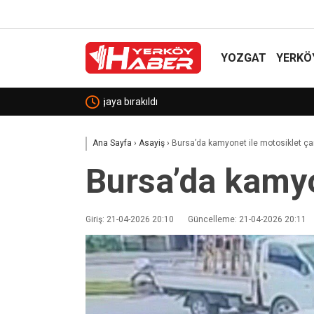
YOZGAT
YERKÖ
CHP Kırşehir İl Başkanlığı’na Hacı Tanrıbuyurdu g
Ana Sayfa
›
Asayiş
›
Bursa’da kamyonet ile motosiklet çarp
Bursa’da kamyon
Giriş: 21-04-2026 20:10
Güncelleme: 21-04-2026 20:11