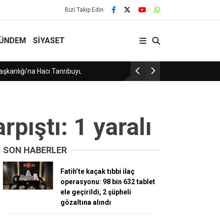
Bizi Takip Edin
ÜNDEM
SİYASET
Sosyal medya paylaşımları ele verdi, drift at
pıştı: 1 yaralı
SON HABERLER
Fatih’te kaçak tıbbi ilaç
operasyonu: 98 bin 632 tablet
ele geçirildi, 2 şüpheli
gözaltına alındı