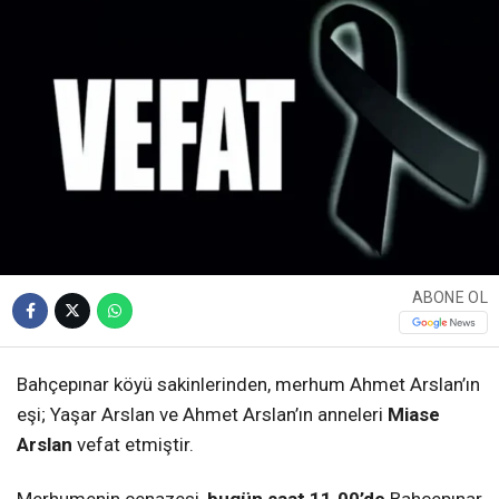
ABONE OL
Bahçepınar köyü sakinlerinden, merhum Ahmet Arslan’ın
eşi; Yaşar Arslan ve Ahmet Arslan’ın anneleri
Miase
Arslan
vefat etmiştir.
Merhumenin cenazesi,
bugün saat 11.00’de
Bahçepınar