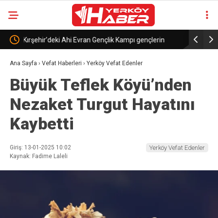
ik Kampı gençlerin
Bakan Uraloğlu, Iraklı mevkidaşı El-Haseni ile gö
Ana Sayfa
›
Vefat Haberleri
›
Yerköy Vefat Edenler
Büyük Teflek Köyü’nden
Nezaket Turgut Hayatını
Kaybetti
Giriş: 13-01-2025 10:02
Yerköy Vefat Edenler
Kaynak: Fadime Laleli