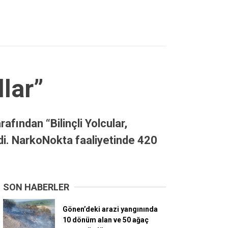
llar”
fından “Bilinçli Yolcular,
ldi. NarkoNokta faaliyetinde 420
SON HABERLER
Gönen’deki arazi yangınında
10 dönüm alan ve 50 ağaç