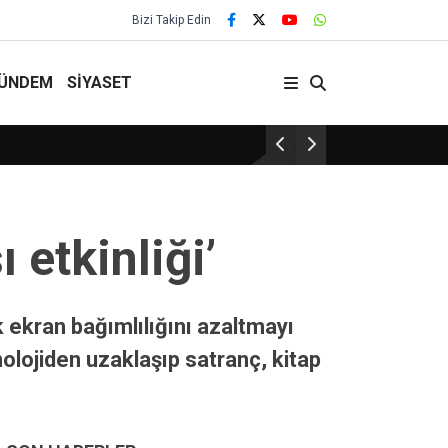
Bizi Takip Edin
ÜNDEM
SİYASET
Yamuklar Köyünün Acı Kaybı
 etkinliği’
k ekran bağımlılığını azaltmayı
nolojiden uzaklaşıp satranç, kitap