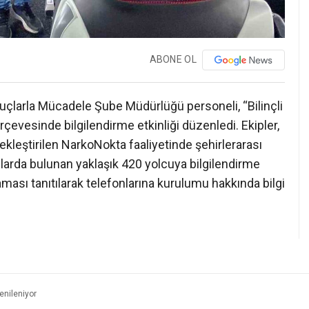
ABONE OL
uçlarla Mücadele Şube Müdürlüğü personeli, “Bilinçli
rçevesinde bilgilendirme etkinliği düzenledi. Ekipler,
leştirilen NarkoNokta faaliyetinde şehirlerarası
çlarda bulunan yaklaşık 420 yolcuya bilgilendirme
ası tanıtılarak telefonlarına kurulumu hakkında bilgi
enileniyor