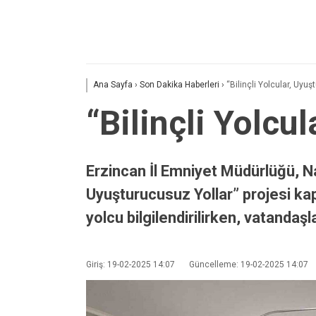
Ana Sayfa
›
Son Dakika Haberleri
›
“Bilinçli Yolcular, Uyu
“Bilinçli Yolcu
Erzincan İl Emniyet Müdürlüğü, Na
Uyuşturucusuz Yollar” projesi kap
yolcu bilgilendirilirken, vatanda
Giriş: 19-02-2025 14:07
Güncelleme: 19-02-2025 14:07