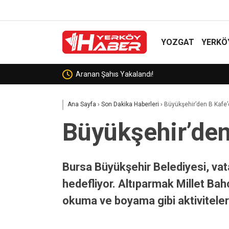
YOZGAT
YERKÖ
Yerköy’de Demiryolu Kenarında
Ana Sayfa
›
Son Dakika Haberleri
›
Büyükşehir’den B Kafe’d
Büyükşehir’den 
Bursa Büyükşehir Belediyesi, vata
hedefliyor. Altıparmak Millet Bah
okuma ve boyama gibi aktivitelerl