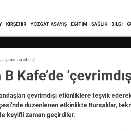
Y
KIRŞEHİR
YOZGAT ASAYIŞ
EĞİTİM
SAĞLIK
BİLGİ
G
 Yangın
e ‘çevrimdışı etkinliği’
B Kafe’de ‘çevrimdışı
ndaşları çevrimdışı etkinliklere teşvik edere
çesi’nde düzenlenen etkinlikte Bursalılar, tek
e keyifli zaman geçirdiler.