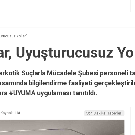
şturucusuz Yollar”
lar, Uyuşturucusuz Yo
rkotik Suçlarla Mücadele Şubesi personeli tara
samında bilgilendirme faaliyeti gerçekleştiri
şlara #UYUMA uygulaması tanıtıldı.
Kaynak: İHA
Son Dakika Haberleri