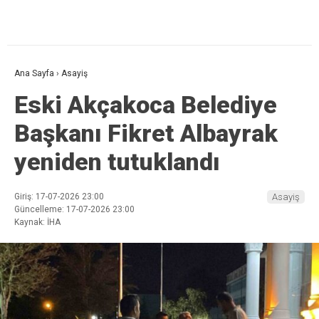
Ana Sayfa
›
Asayiş
Eski Akçakoca Belediye
Başkanı Fikret Albayrak
yeniden tutuklandı
Giriş: 17-07-2026 23:00
Asayiş
Güncelleme: 17-07-2026 23:00
Kaynak: İHA