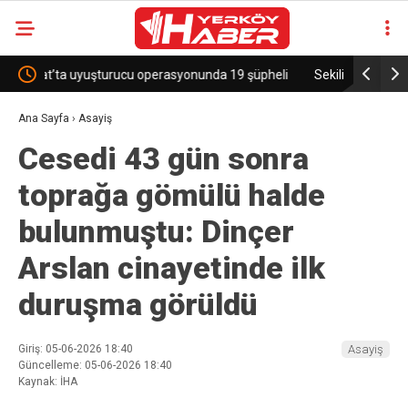
pheli
Sekili Köyü’ne Okul Müjdesi!
29 Yıllı
Ana Sayfa
›
Asayiş
Cesedi 43 gün sonra
toprağa gömülü halde
bulunmuştu: Dinçer
Arslan cinayetinde ilk
duruşma görüldü
Giriş: 05-06-2026 18:40
Asayiş
Güncelleme: 05-06-2026 18:40
Kaynak: İHA