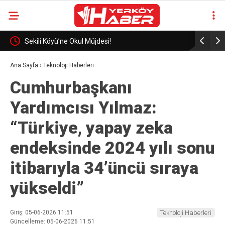
eli
Sekili Köyü’ne Okul Müjdesi!
29 Yıllık 
Ana Sayfa
›
Teknoloji Haberleri
Cumhurbaşkanı
Yardımcısı Yılmaz:
“Türkiye, yapay zeka
endeksinde 2024 yılı sonu
itibarıyla 34’üncü sıraya
yükseldi”
Giriş: 05-06-2026 11:51
Teknoloji Haberleri
Güncelleme: 05-06-2026 11:51