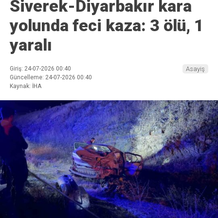
Siverek-Diyarbakır kara
yolunda feci kaza: 3 ölü, 1
yaralı
Giriş: 24-07-2026 00:40
Asayiş
Güncelleme: 24-07-2026 00:40
Kaynak: İHA