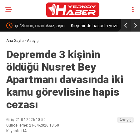
aşırı
Kırşehir’de hasadın yüzde 65’i tamamlandı
Fransa’nın
hektarlık a
Ana Sayfa
›
Asayiş
Depremde 3 kişinin
öldüğü Nusret Bey
Apartmanı davasında iki
kamu görevlisine hapis
cezası
Giriş: 21-04-2026 18:50
Asayiş
Güncelleme: 21-04-2026 18:50
Kaynak: İHA