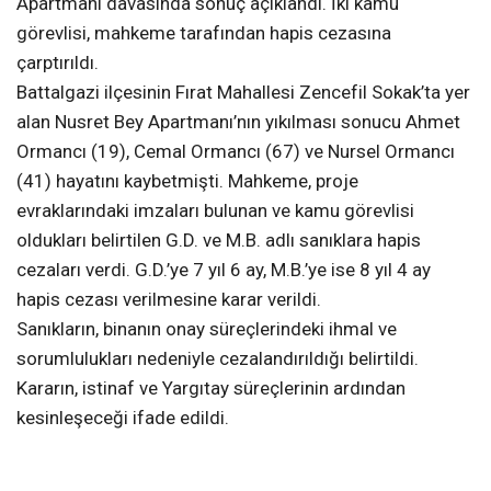
Apartmanı davasında sonuç açıklandı. İki kamu
görevlisi, mahkeme tarafından hapis cezasına
çarptırıldı.
Battalgazi ilçesinin Fırat Mahallesi Zencefil Sokak’ta yer
alan Nusret Bey Apartmanı’nın yıkılması sonucu Ahmet
Ormancı (19), Cemal Ormancı (67) ve Nursel Ormancı
(41) hayatını kaybetmişti. Mahkeme, proje
evraklarındaki imzaları bulunan ve kamu görevlisi
oldukları belirtilen G.D. ve M.B. adlı sanıklara hapis
cezaları verdi. G.D.’ye 7 yıl 6 ay, M.B.’ye ise 8 yıl 4 ay
hapis cezası verilmesine karar verildi.
Sanıkların, binanın onay süreçlerindeki ihmal ve
sorumlulukları nedeniyle cezalandırıldığı belirtildi.
Kararın, istinaf ve Yargıtay süreçlerinin ardından
kesinleşeceği ifade edildi.