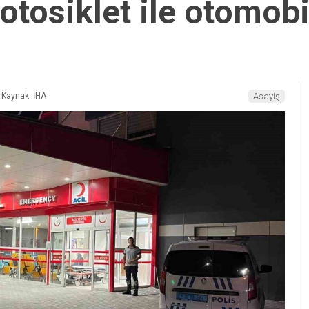
tosiklet ile otomobil
Kaynak: İHA
Asayiş