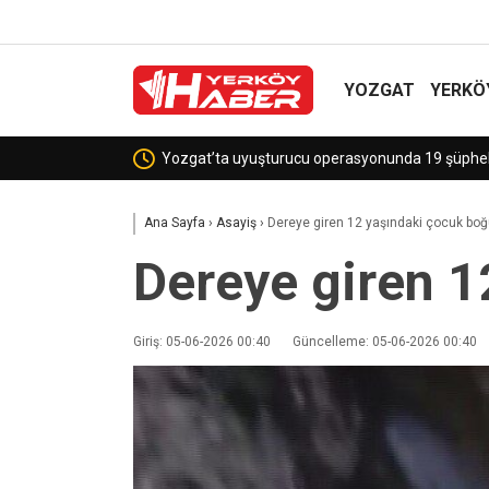
YOZGAT
YERKÖ
Sekili Köyü’ne Okul Müjdesi!
Ana Sayfa
›
Asayiş
›
Dereye giren 12 yaşındaki çocuk boğ
Dereye giren 1
Giriş: 05-06-2026 00:40
Güncelleme: 05-06-2026 00:40