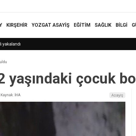
Y
KIRŞEHİR
YOZGAT ASAYIŞ
EĞİTİM
SAĞLIK
BİLGİ
G
uldu
2 yaşındaki çocuk b
Kaynak: İHA
Asayiş