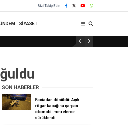
Bizi Takip Edin
ÜNDEM
SİYASET
29 Yıllık Gelenek Sürüyor!
oğuldu
SON HABERLER
Faciadan dönüldü: Açık
rögar kapağına çarpan
otomobil metrelerce
sürüklendi