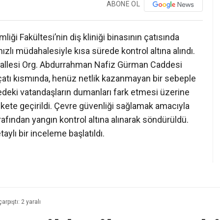
ABONE OL
iği Fakültesi’nin diş kliniği binasının çatısında
ızlı müdahalesiyle kısa sürede kontrol altına alındı.
allesi Org. Abdurrahman Nafiz Gürman Caddesi
n çatı kısmında, henüz netlik kazanmayan bir sebeple
edeki vatandaşların dumanları fark etmesi üzerine
rekete geçirildi. Çevre güvenliği sağlamak amacıyla
tarafından yangın kontrol altına alınarak söndürüldü.
aylı bir inceleme başlatıldı.
rpıştı: 2 yaralı