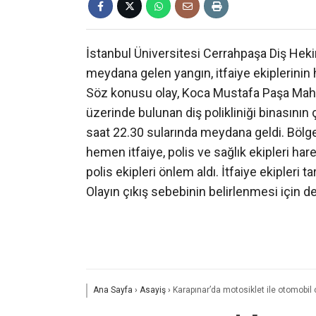
İstanbul Üniversitesi Cerrahpaşa Diş Hekiml
meydana gelen yangın, itfaiye ekiplerinin h
Söz konusu olay, Koca Mustafa Paşa Mah
üzerinde bulunan diş polikliniği binasını
saat 22.30 sularında meydana geldi. Bölg
hemen itfaiye, polis ve sağlık ekipleri ha
polis ekipleri önlem aldı. İtfaiye ekipleri 
Olayın çıkış sebebinin belirlenmesi için det
Ana Sayfa
›
Asayiş
›
Karapınar’da motosiklet ile otomobil ça