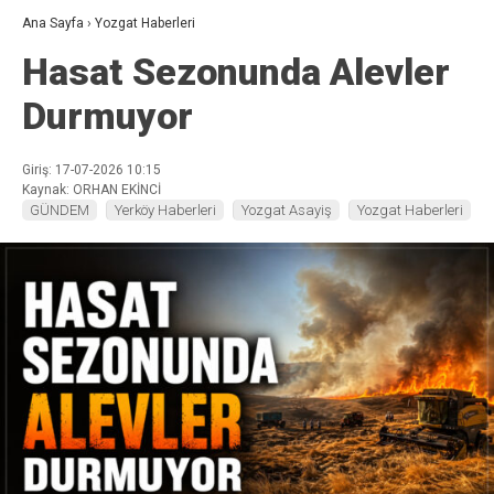
Ana Sayfa
›
Yozgat Haberleri
Hasat Sezonunda Alevler
Durmuyor
Giriş: 17-07-2026 10:15
Kaynak: ORHAN EKİNCİ
GÜNDEM
Yerköy Haberleri
Yozgat Asayiş
Yozgat Haberleri