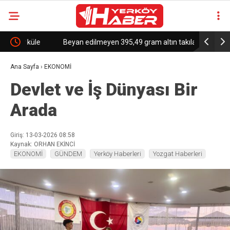
e
Beyan edilmeyen 395,49 gram altın takılar gümrüğe
Trump’tan
takıldı
Kanada’ya 
Ana Sayfa
›
EKONOMİ
Devlet ve İş Dünyası Bir
Arada
Giriş: 13-03-2026 08:58
Kaynak: ORHAN EKİNCİ
EKONOMİ
GÜNDEM
Yerköy Haberleri
Yozgat Haberleri