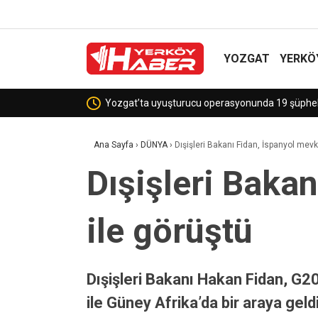
YOZGAT
YERKÖ
Sekili Köyü’ne Okul Müjdes
Ana Sayfa
›
DÜNYA
›
Dışişleri Bakanı Fidan, İspanyol mev
Dışişleri Baka
ile görüştü
Dışişleri Bakanı Hakan Fidan, G2
ile Güney Afrika’da bir araya ge