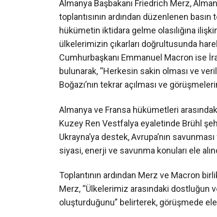
Almanya Başbakanı Friedrich Merz, Alman
toplantısının ardından düzenlenen basın to
hükümetin iktidara gelme olasılığına ilişki
ülkelerimizin çıkarları doğrultusunda ha
Cumhurbaşkanı Emmanuel Macron ise İran’
bulunarak, “Herkesin sakin olması ve ver
Boğazı’nın tekrar açılması ve görüşmeleri
Almanya ve Fransa hükümetleri arasındaki
Kuzey Ren Vestfalya eyaletinde Brühl şehr
Ukrayna’ya destek, Avrupa’nın savunması v
siyasi, enerji ve savunma konuları ele alın
Toplantının ardından Merz ve Macron birlik
Merz, “Ülkelerimiz arasındaki dostluğun v
oluşturduğunu” belirterek, görüşmede ele al