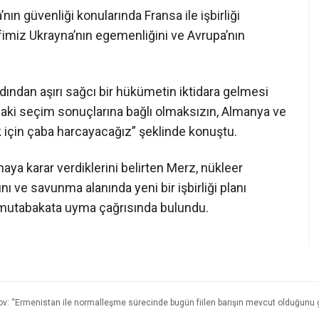
ın güvenliği konularında Fransa ile işbirliği
miz Ukrayna’nın egemenliğini ve Avrupa’nın
dından aşırı sağcı bir hükümetin iktidara gelmesi
daki seçim sonuçlarına bağlı olmaksızın, Almanya ve
ek için çaba harcayacağız” şeklinde konuştu.
ırmaya karar verdiklerini belirten Merz, nükleer
nı ve savunma alanında yeni bir işbirliği planı
’a mutabakata uyma çağrısında bulundu.
v: “Ermenistan ile normalleşme sürecinde bugün fiilen barışın mevcut olduğunu g