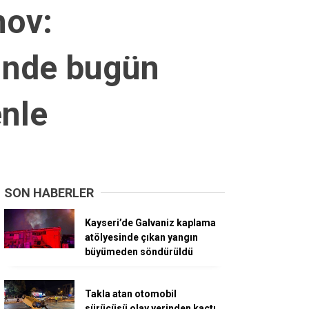
mov:
inde bugün
enle
SON HABERLER
Kayseri’de Galvaniz kaplama
atölyesinde çıkan yangın
büyümeden söndürüldü
Takla atan otomobil
sürücüsü olay yerinden kaçtı