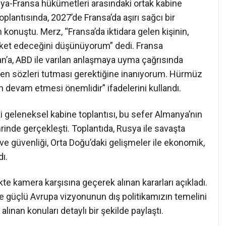
ya-Fransa hükümetleri arasındaki ortak kabine
plantısında, 2027’de Fransa’da aşırı sağcı bir
n konuştu. Merz, “Fransa’da iktidara gelen kişinin,
reket edeceğini düşünüyorum” dedi. Fransa
a, ABD ile varılan anlaşmaya uyma çağrısında
ilen sözleri tutması gerektiğine inanıyorum. Hürmüz
n devam etmesi önemlidir” ifadelerini kullandı.
 geleneksel kabine toplantısı, bu sefer Almanya’nın
inde gerçekleşti. Toplantıda, Rusya ile savaşta
e güvenliği, Orta Doğu’daki gelişmeler ile ekonomik,
dı.
te kamera karşısına geçerek alınan kararları açıkladı.
e güçlü Avrupa vizyonunun dış politikamızın temelini
ınan konuları detaylı bir şekilde paylaştı.