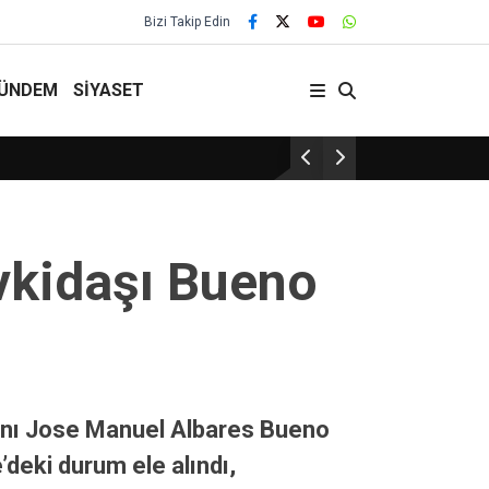
Bizi Takip Edin
ÜNDEM
SİYASET
29 Yıllık Gelenek Sürüy
evkidaşı Bueno
kanı Jose Manuel Albares Bueno
deki durum ele alındı,