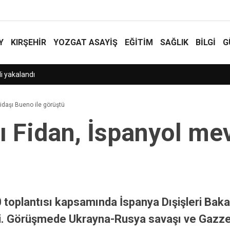
Y
KIRŞEHİR
YOZGAT ASAYIŞ
EĞİTİM
SAĞLIK
BİLGİ
G
i!
kidaşı Bueno ile görüştü
nı Fidan, İspanyol m
0 toplantısı kapsamında İspanya Dışişleri Ba
ldi. Görüşmede Ukrayna-Rusya savaşı ve Gazze’