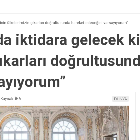
şinin ülkelerimizin çıkarları doğrultusunda hareket edeceğini varsayıyorum”
a iktidara gelecek k
ıkarları doğrultusun
sayıyorum”
Kaynak: İHA
DÜNYA