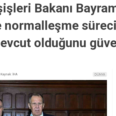
işleri Bakanı Bayra
le normalleşme sürec
 mevcut olduğunu güv
Kaynak: İHA
DÜNYA