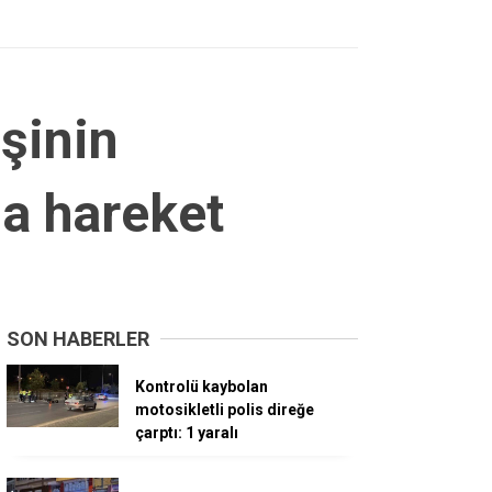
işinin
da hareket
SON HABERLER
Kontrolü kaybolan
motosikletli polis direğe
çarptı: 1 yaralı