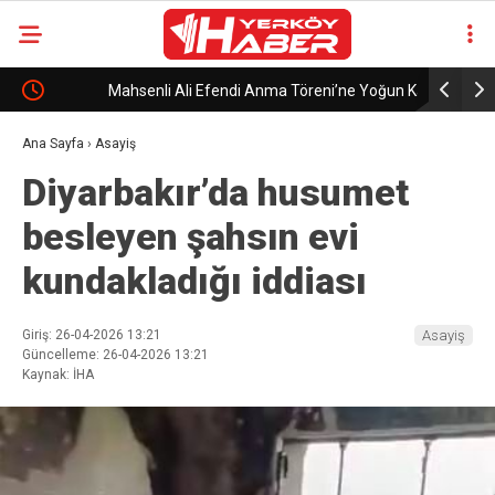
Mahsenli Ali Efendi Anma Töreni’ne Yoğun Katılım
Sabri Ülker
Global Bil
Ana Sayfa
›
Asayiş
Diyarbakır’da husumet
besleyen şahsın evi
kundakladığı iddiası
Giriş: 26-04-2026 13:21
Asayiş
Güncelleme: 26-04-2026 13:21
Kaynak: İHA