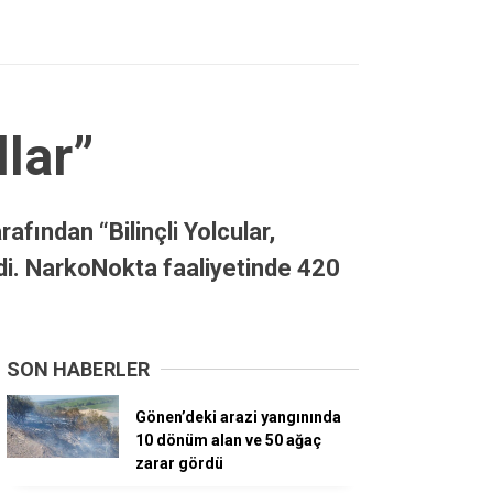
llar”
fından “Bilinçli Yolcular,
ldi. NarkoNokta faaliyetinde 420
SON HABERLER
Gönen’deki arazi yangınında
10 dönüm alan ve 50 ağaç
zarar gördü