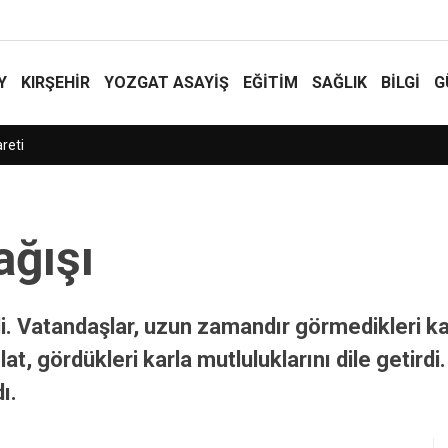
Y
KIRŞEHİR
YOZGAT ASAYIŞ
EĞİTİM
SAĞLIK
BİLGİ
G
na’ya saldırı: 11 ölü
ağışı
rdi. Vatandaşlar, uzun zamandır görmedikleri ka
, gördükleri karla mutluluklarını dile getirdi.
ı.