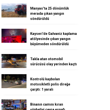
Manyas’ta 25 dönümlük
merada çıkan yangın
söndürüldü
Kayseri’de Galvaniz kaplama
atölyesinde çıkan yangın
büyümeden söndürüldü
Takla atan otomobil
sürücüsü olay yerinden kaçtı
Kontrolü kaybolan
motosikletli polis direğe
çarptı: 1 yaralı
Binanın camını kıran
şüpheliyi çevre esnafı