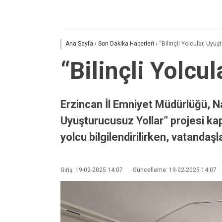
Ana Sayfa
›
Son Dakika Haberleri
›
“Bilinçli Yolcular, Uyu
“Bilinçli Yolcu
Erzincan İl Emniyet Müdürlüğü, Na
Uyuşturucusuz Yollar” projesi kap
yolcu bilgilendirilirken, vatanda
Giriş: 19-02-2025 14:07
Güncelleme: 19-02-2025 14:07