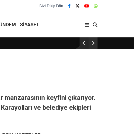
Bizi Takip Edin
ÜNDEM
SİYASET
Turizm bölge
r manzarasının keyfini çıkarıyor.
 Karayolları ve belediye ekipleri