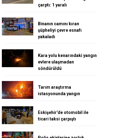
çarptı: 1 yaralı
Binanın camını kıran
şüpheliyi çevre esnafı
yakaladı
Kara yolu kenarındaki yangın
evlere ulaşmadan
söndürüldü
Tarım araştırma
istasyonunda yangın
Eskişehir’de otomobil ile
ticari taksi çarpıştı
Polis ekiplerine zorluk