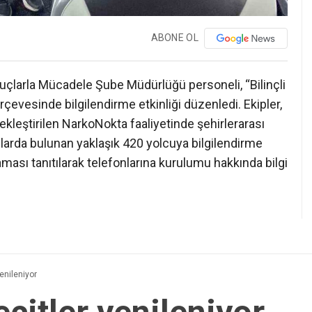
ABONE OL
uçlarla Mücadele Şube Müdürlüğü personeli, “Bilinçli
rçevesinde bilgilendirme etkinliği düzenledi. Ekipler,
leştirilen NarkoNokta faaliyetinde şehirlerarası
çlarda bulunan yaklaşık 420 yolcuya bilgilendirme
ası tanıtılarak telefonlarına kurulumu hakkında bilgi
enileniyor