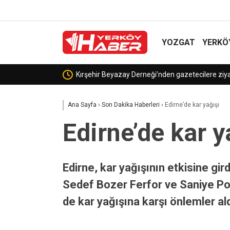
YOZGAT
YERKÖ
Rusya’dan Ukray
Ana Sayfa
›
Son Dakika Haberleri
›
Edirne’de kar yağışı
Edirne’de kar y
Edirne, kar yağışının etkisine gi
Sedef Bozer Ferfor ve Saniye Polat
de kar yağışına karşı önlemler ald