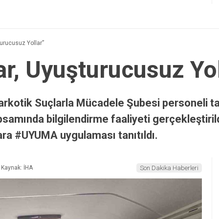
şturucusuz Yollar”
lar, Uyuşturucusuz Yo
rkotik Suçlarla Mücadele Şubesi personeli tara
samında bilgilendirme faaliyeti gerçekleştiri
şlara #UYUMA uygulaması tanıtıldı.
Kaynak: İHA
Son Dakika Haberleri