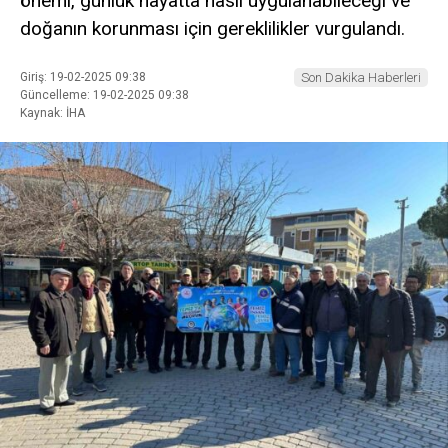
önemi, günlük hayatta nasıl uygulanabileceği ve
doğanın korunması için gereklilikler vurgulandı.
Giriş: 19-02-2025 09:38
Son Dakika Haberleri
Güncelleme: 19-02-2025 09:38
Kaynak: İHA