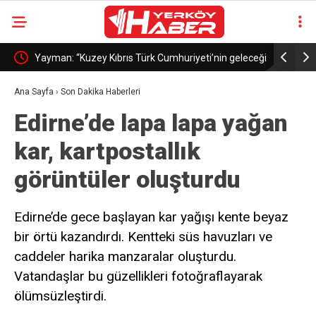
ında bir
Yayman: “Kuzey Kıbrıs Türk Cumhuriyeti’nin geleceği
Bakan Gül
Türkiye’nin geleceğidir”
Komutanlığ
Ana Sayfa
›
Son Dakika Haberleri
Edirne’de lapa lapa yağan
kar, kartpostallık
görüntüler oluşturdu
Edirne’de gece başlayan kar yağışı kente beyaz
bir örtü kazandırdı. Kentteki süs havuzları ve
caddeler harika manzaralar oluşturdu.
Vatandaşlar bu güzellikleri fotoğraflayarak
ölümsüzleştirdi.