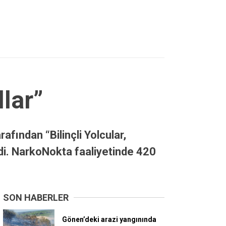
llar”
fından “Bilinçli Yolcular,
ldi. NarkoNokta faaliyetinde 420
SON HABERLER
Gönen’deki arazi yangınında