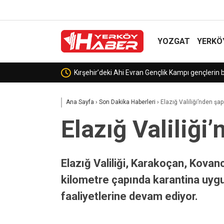
YOZGAT
YERKÖ
Bakan Uraloğlu, Iraklı mevkidaşı
Ana Sayfa
›
Son Dakika Haberleri
›
Elazığ Valiliği’nden şa
Elazığ Valiliği
Elazığ Valiliği, Karakoçan, Kovancı
kilometre çapında karantina uygul
faaliyetlerine devam ediyor.