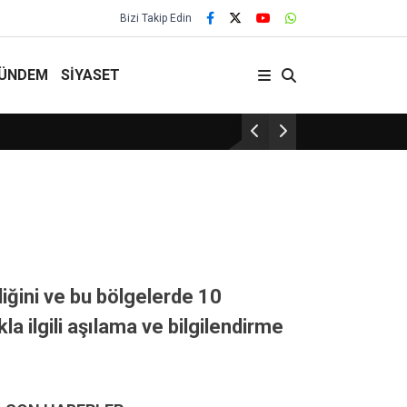
Bizi Takip Edin
ÜNDEM
SİYASET
Kırşehir’de rüşvet operasy
ldiğini ve bu bölgelerde 10
a ilgili aşılama ve bilgilendirme