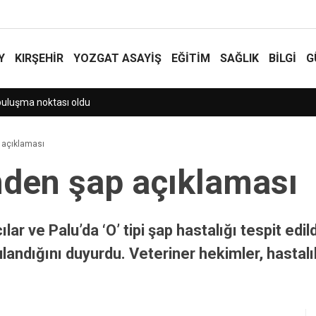
Y
KIRŞEHİR
YOZGAT ASAYIŞ
EĞİTİM
SAĞLIK
BİLGİ
G
 El-Haseni ile görüştü
p açıklaması
’nden şap açıklaması
lar ve Palu’da ‘O’ tipi şap hastalığı tespit edi
andığını duyurdu. Veteriner hekimler, hastalıkl