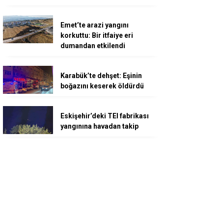
Emet’te arazi yangını
korkuttu: Bir itfaiye eri
dumandan etkilendi
Karabük’te dehşet: Eşinin
boğazını keserek öldürdü
Eskişehir’deki TEI fabrikası
yangınına havadan takip