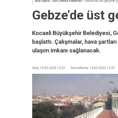
Ana Sayfa
›
Son Dakika Haberleri
›
Gebze’de üst geçitler y
Gebze’de üst ge
Kocaeli Büyükşehir Belediyesi, G
başlattı. Çalışmalar, hava şartla
ulaşım imkanı sağlanacak.
Giriş: 19-02-2025 12:07
Güncelleme: 19-02-2025 12:07